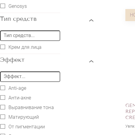
Genosys
Н
Тип средств
Крем для лица
Эффект
Anti-age
Анти-акне
GE
Выравнивание тона
RE
Матирующий
CR
От пигментации
Увла