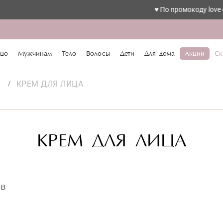
♥️ По промокоду love скидка 
цо
Мужчинам
Тело
Волосы
Дети
Для дома
Акции
Ск
s
КРЕМ ДЛЯ ЛИЦА
КРЕМ ДЛЯ ЛИЦА
ов