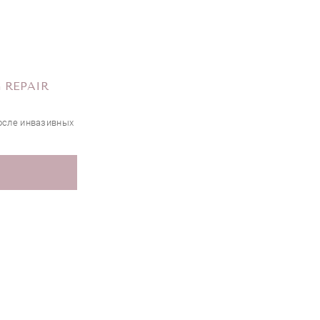
 REPAIR
осле инвазивных
З