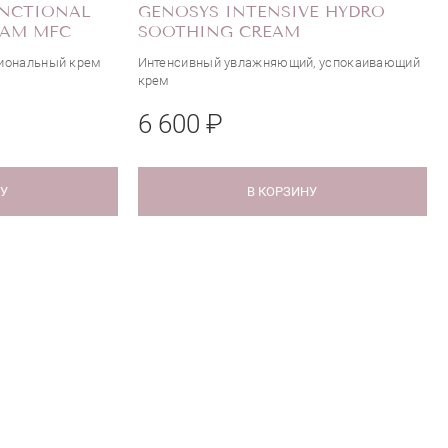
UNCTIONAL
GENOSYS INTENSIVE HYDRO
EAM MFC
SOOTHING CREAM
иональный крем
Интенсивный увлажняющий, успокаивающий
крем
6 600 ₽
НУ
В КОРЗИНУ