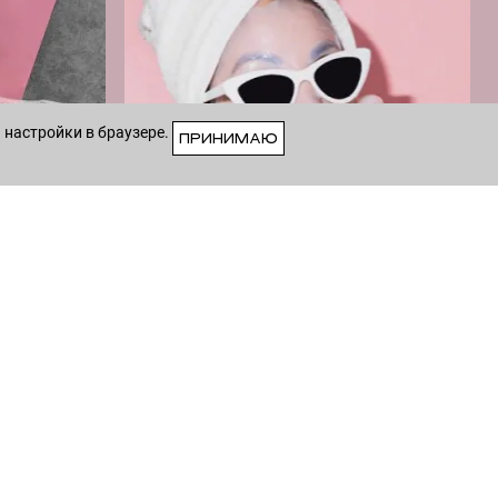
 настройки в браузере.
ПРИНИМАЮ
VK
8 (915) 258-55-55
—
Whatsapp
/
Viber
— Круглосуточно