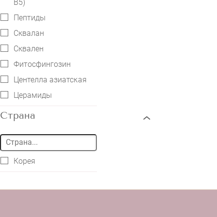
B5)
Пептиды
Сквалан
Сквален
Фитосфингозин
Центелла азиатская
Церамиды
Страна
Корея