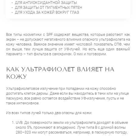
ДЛЯ АНТИОКСИДАНТНОЙ ЗАЩИТЫ
ДЛЯ ЗАЩИТЫ ОТ ПИГМЕНТНЫХ ПЯТЕН
ДЛЯ УХОДА ЗА КОЖЕЙ ВОКРУГ ГЛАЗ
Все типы косметики с SPF содержат вещества, которые работают как
экран – не допускают негативного влияния опасного ультрафиолета на
кожу человека. Важное значение имеет числовой показатель СПФ, чем
он выше, тем лучше защита от УФ-лучей. Но есть еще один важный
параметр – тип фильтра в санскринах. О них и поговорим.
КАК УЛЬТРАФИОЛЕТ ВЛИЯЕТ НА
КОЖУ
Ультрафиолетовое излучение при попадании на кожу способно
достигать клеток дермы. Даже если вы находитесь в тени или на улице
пасмурно, все равно остается воздействие УФ-излучения, пусть и не
такое интенсивное.
Из всех типов лучей только два опасны для кожи:
UVB. До поверхности земли из ультрафиолета доходят в объеме
около 5%, проникают в эпидермис. Лучи типа В с длиной волны
280–320 нм могут рассеиваться, например, в пасмурную погоду,