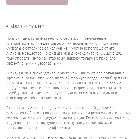
Физические
Принцип действия физического фильтра – преломление
ультрафиолета. Их еще называют минеральными, они как экран
буквально отталкивают излучение и частично поглощают его.
Активные вещества – оксид цинка и диоксид титана. В США в 2021
году Управление по санитарному надзору только их признало
эффективными и безопасными.
Оксид цинка и диоксид титана часто комбинируют для повышения
эффективности. Например, на такой формуле создан легкий крем
ZO
SKIN HEALTH SPF 50 BROAD-SPECTRUM SUNSCREEN
. Он не только
предупредит негативное влияние ультрафиолета, но и защитит от HEV-
лучей, увлажнит, минимизирует влияние свободных радикалов,
стимулирует обновление кожи.
Эти фильтры безопасны для сверхчувствительной, детской и
раздраженной кожи, могут использоваться при розацеа, акне и прочих
состояниях без риска усугубления ситуации. Если используется цинк,
он дополнительно подсушивает мокнущие участки, обладает
противовоспалительным эффектом.
Минеральные фильтры включают твердые частицы, пусть и мелкого