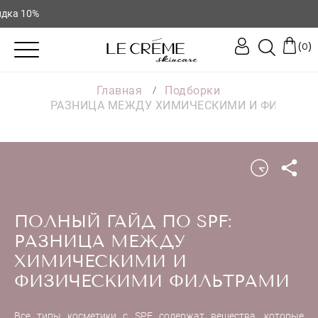
♥
(
)
0
Главная
Подборки
 ПО SPF: РАЗНИЦА МЕЖДУ ХИМИЧЕСКИМИ И ФИЗИЧЕ
ПОЛНЫЙ ГАЙД ПО SPF:
РАЗНИЦА МЕЖДУ
ХИМИЧЕСКИМИ И
ФИЗИЧЕСКИМИ ФИЛЬТРАМИ
Все типы косметики с SPF содержат вещества, которые