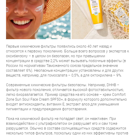
Первые химические фильтры появились около 40 лет назад и
относятся к первому поколению. Больше всего вопросов у экспертов к
оксибензону – в целом он безопасен, но при превышении
концентрации в средстве 2,2% может вызывать побочные эффекты (в
России по нормативам Таможенного союза предельное значение
составляет 6%). Неопасные концентрации установлены и для других
веществ, например, для гомосалата – 0,5%, а для октокрилена – 9%.
Современные химические фильтры безопасны. Например, DHHB –
фильтр нового поколения, отличается высокой фотостабильностью,
легко биоразлагается. Пример средства на его основе – крем
Comfort
Zone Sun Soul Face Cream SPF50+
, в формулу которого дополнительно
входят антиоксиданты, витамин Е, экстракт алоэ для уменьшения
пигментации и предупреждения фотостарения.
Пока на химический фильтр не попадает свет, он неактивен. При
взаимодействии с ультрафиолетом он разрушает его и сам тоже
разрушается. Обычно в составе солнцезащитных средств содержится
несколько типов фильтров, поскольку одни из них эффективны против