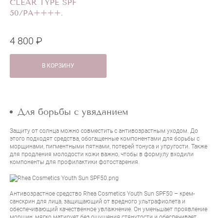
CLEAR TYPE SPF
50/PA++++.
4 800 ₽
В КОРЗИНУ
Для борьбы с увяданием
Защиту от солнца можно совместить с антивозрастным уходом. До
этого подходят средства, обогащенные компонентами для борьбы с
морщинами, пигментными пятнами, потерей тонуса и упругости. Также
для продления молодости кожи важно, чтобы в формулу входили
компоненты для профилактики фотостарения.
Антивозрастное средство
Rhea Cosmetics Youth Sun SPF50
– крем-
санскрин для лица, защищающий от вредного ультрафиолета и
обеспечивающий качественное увлажнение. Он уменьшает проявление
морщин, мягко матирует без ощущения стянутости и обеспечивает