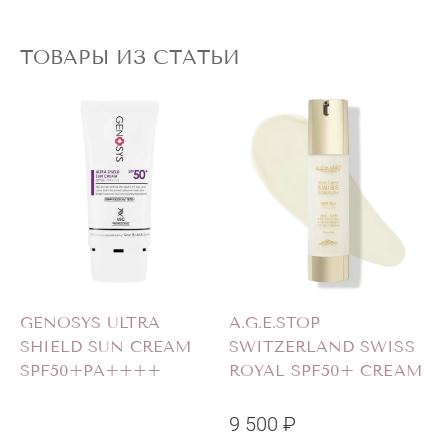
ТОВАРЫ ИЗ СТАТЬИ
GENOSYS ULTRA
A.G.E.STOP
SHIELD SUN CREAM
SWITZERLAND SWISS
S
SPF50+PA++++
ROYAL SPF50+ CREAM
9 500 ₽
2