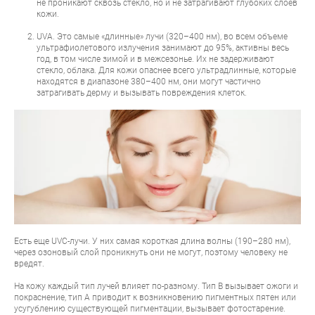
не проникают сквозь стекло, но и не затрагивают глубоких слоев
кожи.
UVA. Это самые «длинные» лучи (320–400 нм), во всем объеме
ультрафиолетового излучения занимают до 95%, активны весь
год, в том числе зимой и в межсезонье. Их не задерживают
стекло, облака. Для кожи опаснее всего ультрадлинные, которые
находятся в диапазоне 380–400 нм, они могут частично
затрагивать дерму и вызывать повреждения клеток.
Есть еще UVС-лучи. У них самая короткая длина волны (190–280 нм),
через озоновый слой проникнуть они не могут, поэтому человеку не
вредят.
На кожу каждый тип лучей влияет по-разному. Тип В вызывает ожоги и
покраснение, тип А приводит к возникновению пигментных пятен или
усугублению существующей пигментации, вызывает фотостарение.