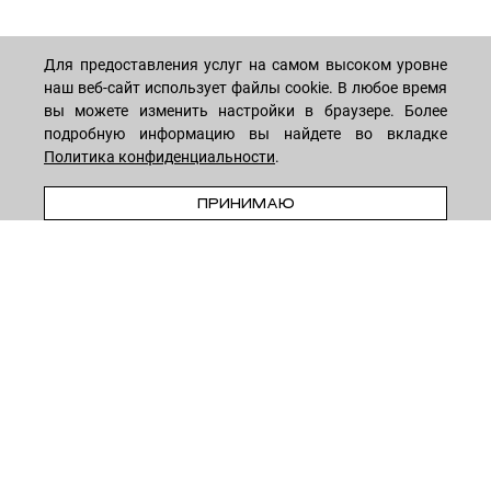
Для предоставления услуг на самом высоком уровне
наш веб-сайт использует файлы cookie. В любое время
МАГАЗИН
вы можете изменить настройки в браузере. Более
подробную информацию вы найдете во вкладке
Политика конфиденциальности
.
Лицо
ПОКУПАТЕЛЯМ
Мужчинам
ПРЕДЗАКАЗ
ПРИНИМАЮ
Тело
Способы оплаты
КОМПАНИЯ
Волосы
Доставка товара
Дети
Обмен и возврат
О нас
НОВОСТНАЯ РАССЫЛКА
Для дома
Бренды
Контакты
Акции
Программа лояльности
ОСТАВАЙТЕСЬ НА СВЯЗИ!
Скидки
Блог
Договор оферты
Даю согласие на рекламную рассылку
Политика конфиденциальности
Реквизиты