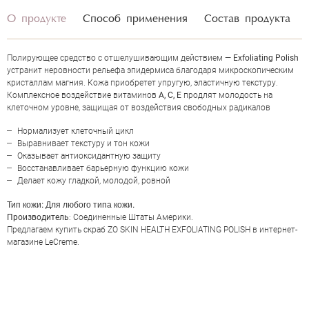
О продукте
Способ применения
Состав продукта
Полирующее средство с отшелушивающим действием —
Exfoliating Polish
устранит неровности рельефа эпидермиса благодаря микроскопическим
кристаллам магния. Кожа приобретет упругую, эластичную текстуру.
Комплексное воздействие витаминов
А, С, Е
продлят молодость на
клеточном уровне, защищая от воздействия свободных радикалов
Нормализует клеточный цикл
Выравнивает текстуру и тон кожи
Оказывает антиоксидантную защиту
Восстанавливает барьерную функцию кожи
Делает кожу гладкой, молодой, ровной
Тип кожи
: Для любого типа кожи.
Производитель
: Соединенные Штаты Америки.
ОЦЕНКА
Предлагаем купить скраб ZO SKIN HEALTH EXFOLIATING POLISH в интернет-
магазине LeCreme.
Отправить