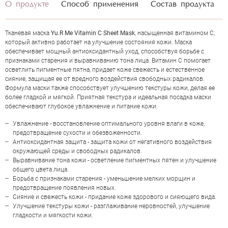
О продукте
Способ применения
Состав продукта
Тканевая маска
Yu.R Me Vitamin C Sheet Mask
, насыщенная витамином C,
который активно работает на улучшение состояния кожи. Маска
обеспечивает мощный антиоксидантный уход, способствуя борьбе с
признаками старения и выравниванию тона лица. Витамин C помогает
осветлить пигментные пятна, придает коже свежесть и естественное
сияние, защищая ее от вредного воздействия свободных радикалов.
Формула маски также способствует улучшению текстуры кожи, делая ее
более гладкой и мягкой. Приятная текстура и идеальная посадка маски
обеспечивают глубокое увлажнение и питание кожи.
Увлажнение - восстановление оптимального уровня влаги в коже,
предотвращение сухости и обезвоженности.
Антиоксидантная защита - защита кожи от негативного воздействия
окружающей среды и свободных радикалов.
Выравнивание тона кожи - осветление пигментных пятен и улучшение
ОЦЕНКА
общего цвета лица.
Борьба с признаками старения - уменьшение мелких морщин и
предотвращение появления новых.
Отправить
Сияние и свежесть кожи - придание коже здорового и сияющего вида.
Улучшение текстуры кожи - разглаживание неровностей, улучшение
гладкости и мягкости кожи.