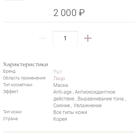
2 000 ₽
Характеристики
Бренд
Yu.r
Область применения
Лицо
НАПИСАТЬ ОТЗЫВ
Тип косметики
Маска
Эффект
Anti-age , Антиоксидантное
действие , Выравнивание тона ,
Сияние , Увлажнение
Тип кожи
Все типы кожи
YU.R ME VITAMIN C SHEET MASK
Страна
Корея