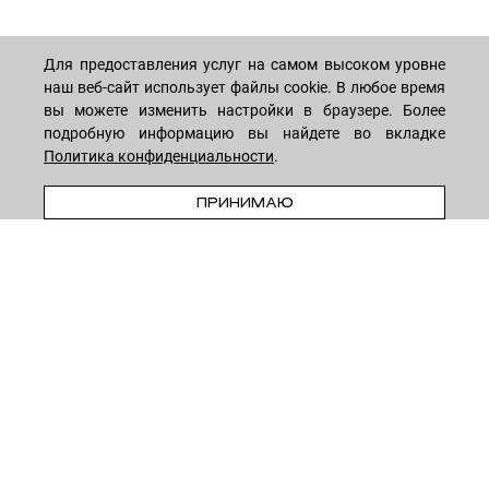
Для предоставления услуг на самом высоком уровне
наш веб-сайт использует файлы cookie. В любое время
МАГАЗИН
вы можете изменить настройки в браузере. Более
подробную информацию вы найдете во вкладке
Политика конфиденциальности
.
Лицо
ПОКУПАТЕЛЯМ
Мужчинам
В КОРЗИНУ
ПРИНИМАЮ
Тело
Способы оплаты
КОМПАНИЯ
Волосы
Доставка товара
Дети
Обмен и возврат
О нас
НОВОСТНАЯ РАССЫЛКА
Для дома
Бренды
Контакты
Акции
Программа лояльности
ОСТАВАЙТЕСЬ НА СВЯЗИ!
Скидки
Блог
Договор оферты
Даю согласие на рекламную рассылку
Политика конфиденциальности
Реквизиты