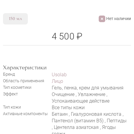
Нет наличии
150 мл
4 500 ₽
НАПИСАТЬ ОТЗЫВ
Характеристики
Бренд
Usolab
Область применения
Лицо
USOLAB BIO INTENSIVE MOISTURE
Тип косметики
Гель, пенка, крем для умывания
Эффект
Очищение , Увлажнение ,
CLEANSER
Успокаивающее действие
Тип кожи
Все типы кожи
Активные компоненты
Бетаин , Гиалуроновая кислота ,
Пантенол (витамин B5) , Пептиды
, Центелла азиатская , Ягоды
годжи