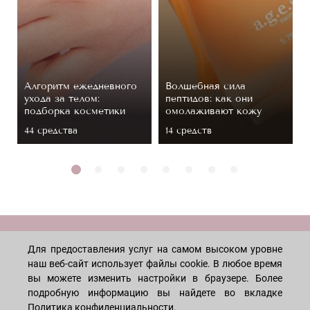
Алгоритм ежедневного
Волшебная сила
ухода за телом:
пептидов: как они
подборка косметики
омолаживают кожу
44 средствa
14 средств
МАГАЗИН
Для предоставления услуг на самом высоком уровне
наш веб-сайт использует файлы cookie. В любое время
вы можете изменить настройки в браузере. Более
Лицо
ПОКУПАТЕЛЯМ
подробную информацию вы найдете во вкладке
Мужчинам
Политика конфиденциальности
.