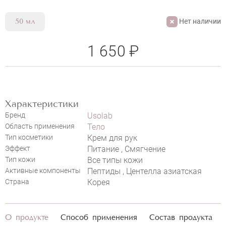
Нет наличии
50 мл
1 650 ₽
НАПИСАТЬ ОТЗЫВ
Характеристики
USOLAB BIO INTENSIVE HAND CREAM
Бренд
Usolab
Область применения
Тело
Тип косметики
Крем для рук
Эффект
Питание , Смягчение
Тип кожи
Все типы кожи
Активные компоненты
Пептиды , Центелла азиатская
Страна
Корея
О продукте
Способ применения
Состав продукта