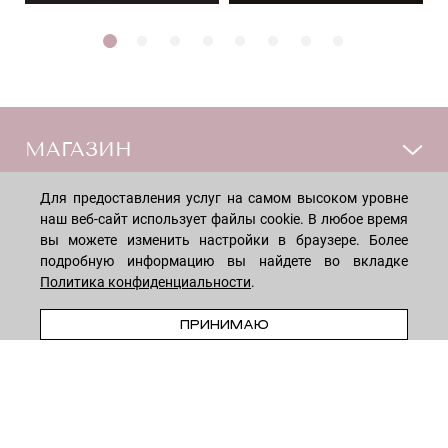
МАГАЗИН
Для предоставления услуг на самом высоком уровне
Лицо
ПОКУПАТЕЛЯМ
наш веб-сайт использует файлы cookie. В любое время
Мужчинам
вы можете изменить настройки в браузере. Более
Тело
подробную информацию вы найдете во вкладке
Способы оплаты
КОМПАНИЯ
Политика конфиденциальности
.
Волосы
Доставка товара
Дети
ПРЕДЗАКАЗ
Обмен и возврат
О нас
ПРИНИМАЮ
НОВОСТНАЯ РАССЫЛКА
Для дома
Бренды
Контакты
Акции
Программа лояльности
ОСТАВАЙТЕСЬ НА СВЯЗИ!
Скидки
Блог
Договор оферты
Даю согласие на рекламную рассылку