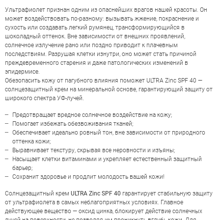
Ультрафиолет признан одним из опаснейших врагов нашей красоты. Он
может воздействовать по-разному: вызывать жжение, покраснение и
сухость или создавать легкий румянец, трансформирующийся в
шоколадный оттенок. Вне зависимости от внешних проявлений,
солнечное излучение рано или поздно приводит к плачевным
последствиям. Разрушая клетки изнутри, оно может стать причиной
преждевременного старения и даже патологических изменений в
эпидермисе.
Обезопасить кожу от пагубного влияния поможет ULTRA Zinc SPF 40 —
солнцезащитный крем на минеральной основе, гарантирующий защиту от
широкого спектра УФ-лучей.
Предотвращает вредное солнечное воздействие на кожу;
Помогает избежать обезвоживания тканей;
Обеспечивает идеально ровный тон, вне зависимости от природного
оттенка кожи;
Выравнивает текстуру, скрывая все неровности и изъяны;
Насыщает клетки витаминами и укрепляет естественный защитный
барьер;
ОЦЕНКА
Сохранит здоровье и продлит молодость вашей кожи!
Солнцезащитный крем
ULTRA Zinc SPF 40
гарантирует стабильную защиту
от ультрафиолета в самых неблагоприятных условиях. Главное
Отправить
действующее вещество — оксид цинка, блокирует действие солнечных