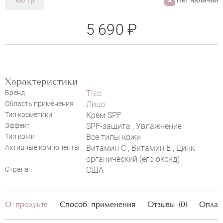
100 гр
5 690 ₽
TIZO ULTRA ZINC SPF-40 TINTED
Характеристики
Бренд
Tizo
Область применения
Лицо
Тип косметики
Крем SPF
Эффект
SPF-защита , Увлажнение
Тип кожи
Все типы кожи
НАПИСАТЬ ОТЗЫВ
Активные компоненты
Витамин C , Витамин Е , Цинк
органический (его оксид)
Страна
США
О продукте
Способ применения
Отзывы (0)
Оплат