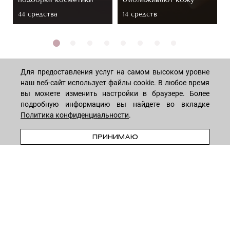
44 средствa
14 средств
Для предоставления услуг на самом высоком уровне
наш веб-сайт использует файлы cookie. В любое время
вы можете изменить настройки в браузере. Более
МАГАЗИН
подробную информацию вы найдете во вкладке
Политика конфиденциальности
.
Лицо
ПОКУПАТЕЛЯМ
ПРЕДЗАКАЗ
ПРИНИМАЮ
Мужчинам
Тело
Способы оплаты
КОМПАНИЯ
Волосы
Доставка товара
Дети
Обмен и возврат
О нас
НОВОСТНАЯ РАССЫЛКА
Для дома
Бренды
Контакты
Акции
Программа лояльности
ОСТАВАЙТЕСЬ НА СВЯЗИ!
Скидки