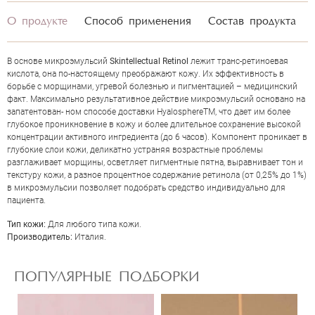
О продукте
Способ применения
Состав продукта
В основе микроэмульсий
Skintellectual Retinol
лежит транс-ретиноевая
кислота, она по-настоящему преображают кожу. Их эффективность в
борьбе с морщинами, угревой болезнью и пигментацией – медицинский
факт. Максимально результативное действие микроэмульсий основано на
запатентован- ном способе доставки HyalosphereTM, что дает им более
глубокое проникновение в кожу и более длительное сохранение высокой
концентрации активного ингредиента (до 6 часов). Компонент проникает в
глубокие слои кожи, деликатно устраняя возрастные проблемы
разглаживает морщины, осветляет пигментные пятна, выравнивает тон и
текстуру кожи, а разное процентное содержание ретинола (от 0,25% до 1%)
ОЦЕНКА
в микроэмульсии позволяет подобрать средство индивидуально для
пациента.
Тип кожи:
Для любого типа кожи.
Отправить
Производитель:
Италия.
ПОПУЛЯРНЫЕ ПОДБОРКИ