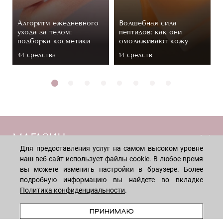
Алгоритм ежедневного
Волшебная сила
ухода за телом:
пептидов: как они
подборка косметики
омолаживают кожу
44 средствa
14 средств
МАГАЗИН
Для предоставления услуг на самом высоком уровне
наш веб-сайт использует файлы cookie. В любое время
Лицо
ПОКУПАТЕЛЯМ
вы можете изменить настройки в браузере. Более
Мужчинам
подробную информацию вы найдете во вкладке
Политика конфиденциальности
.
Тело
Способы оплаты
КОМПАНИЯ
Волосы
ПРЕДЗАКАЗ
Доставка товара
ПРИНИМАЮ
Дети
Обмен и возврат