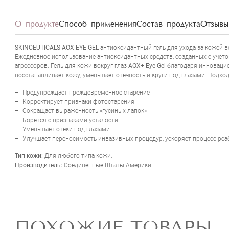
О продукте
Способ применения
Состав продукта
Отзывы 
SKINCEUTICALS AOX EYE GE
L
антиоксидантный гель для ухода за кожей в
Ежедневное использование антиоксидантных средств, созданных с учето
агрессоров. Гель для кожи вокруг глаз
A
OX+ Eye Gel б
лагодаря инновацио
восстанавливает кожу, уменьшает отечность и круги под глазами. Подхо
Предупреждает преждевременное старение
Корректирует признаки фотостарения
Сокращает выраженность «гусиных лапок»
Борется с признаками усталости
Уменьшает отеки под глазами
Улучшает переносимость инвазивных процедур, ускоряет процесс ре
Тип кожи:
Для любого типа кожи.
Производитель:
Соединенные Штаты Америки.
ПОХОЖИЕ ТОВАРЫ