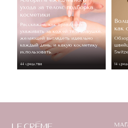
ухода за телом: подборка
косметики
Волш
Расскажем, как правильно
как 
ухаживать за кожей тела девушке,
.
желающей выглядеть идеально
Обзор
каждый день, и какую косметику
швейц
 ее
использовать.
Switz
44 средствa
14 сред
МАГ