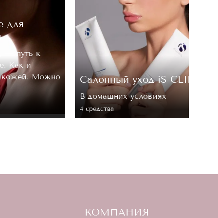
е для
м
, — путь к
е. Как и
а кожей. Можно
Cалонный уход iS CLINICA
В домашних условиях
4 средствa
КОМПАНИЯ