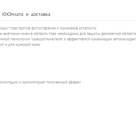
(0)
Оплата и доставка
округ глаз против фотостарения и признаков усталости.
м анатомии кожи в области глаз, необходимо для защиты деликатной области 
нной технологии "сыворотки-в-геле" и эффективной комбинации антиоксидан
дит и для мужской кожи
SKINCEUTICALS AOX EYE GEL
абилитации и пролонгирует полученный эффект
НАПИСАТЬ ОТЗЫВ