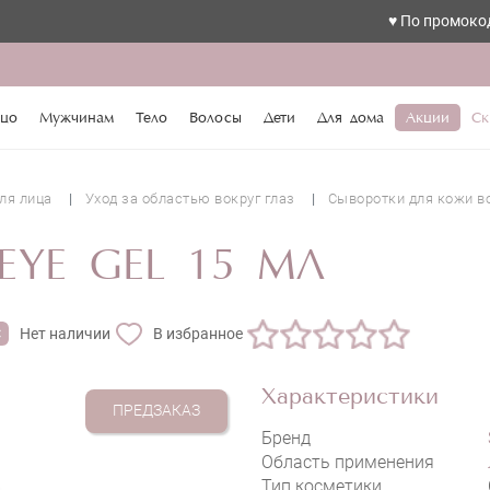
♥️ По промокоду love ск
цо
Мужчинам
Тело
Волосы
Дети
Для дома
Акции
Ск
ля лица
Уход за областью вокруг глаз
Сыворотки для кожи во
EYE GEL 15 МЛ
Нет наличии
В избранное
Характеристики
ПРЕДЗАКАЗ
Бренд
Область применения
Тип косметики