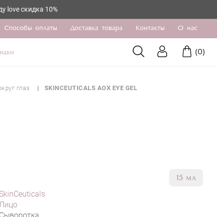
идка 10%
Способы оплаты
Доставка товара
Контакты
О нас
(
0
)
идки
круг глаз
SKINCEUTICALS AOX EYE GEL
15 мл
SkinCeuticals
Лицо
Сыворотка