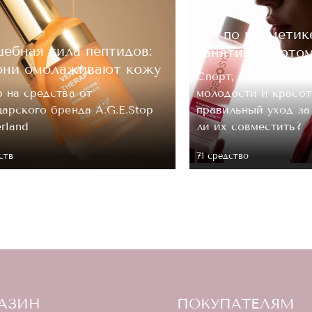
Гид по косметик
ебная сила пептидов:
занятий спорто
они омолаживают кожу
Спорт, как известно
 на средства от
молодости и красот
арского бренда A.G.E.Stop
правильный уход з
erland
ли их совместить?
ств
71 средство
АЗИН
ПОКУПАТЕЛЯМ