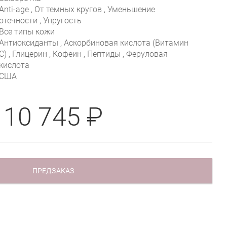
Anti-age , От темных кругов , Уменьшение
отечности , Упругость
Все типы кожи
Антиоксиданты , Аскорбиновая кислота (Витамин
С) , Глицерин , Кофеин , Пептиды , Феруловая
кислота
США
10 745 ₽
ПРЕДЗАКАЗ