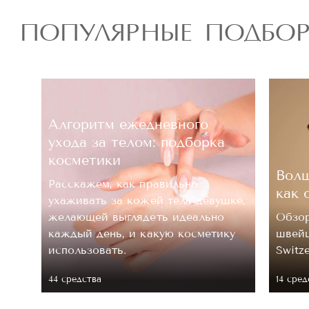
ПОПУЛЯРНЫЕ ПОДБО
Алгоритм ежедневного
ухода за телом: подборка
косметики
Волш
Расскажем, как правильно
как 
ухаживать за кожей тела девушке,
.
желающей выглядеть идеально
Обзор
каждый день, и какую косметику
швейц
 ее
использовать.
Switz
44 средствa
14 сред