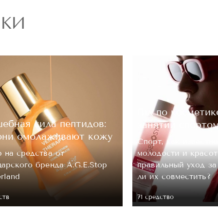
РКИ
Гид по косметик
ебная сила пептидов:
занятий спорто
они омолаживают кожу
Спорт, как известно
 на средства от
молодости и красот
арского бренда A.G.E.Stop
правильный уход з
erland
ли их совместить?
ств
71 средство