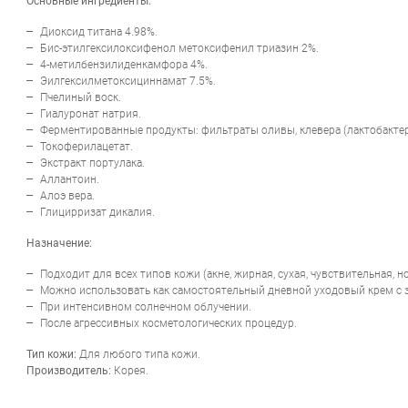
Основные ингредиенты:
Диоксид титана 4.98%.
Бис-этилгексилоксифенол метоксифенил триазин 2%.
4-метилбензилиденкамфора 4%.
Эилгексилметоксициннамат 7.5%.
Пчелиный воск.
Гиалуронат натрия.
Ферментированные продукты: фильтраты оливы, клевера (лактобактер
Токоферилацетат.
Экстракт портулака.
Аллантоин.
Алоэ вера.
Глицирризат дикалия.
Назначение:
Подходит для всех типов кожи (акне, жирная, сухая, чувствительная, н
Можно использовать как самостоятельный дневной уходовый крем с з
При интенсивном солнечном облучении.
После агрессивных косметологических процедур.
Тип кожи:
Для любого типа кожи.
Производитель:
Корея.