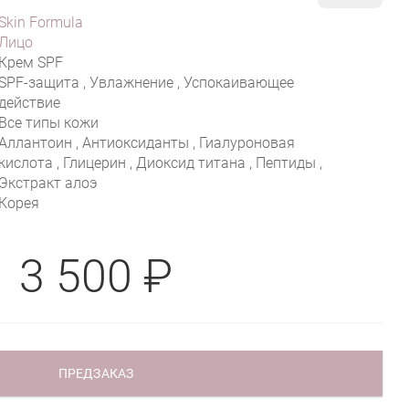
Skin Formula
Лицо
Крем SPF
SPF-защита , Увлажнение , Успокаивающее
действие
Все типы кожи
Аллантоин , Антиоксиданты , Гиалуроновая
кислота , Глицерин , Диоксид титана , Пептиды ,
Экстракт алоэ
Корея
3 500 ₽
ПРЕДЗАКАЗ