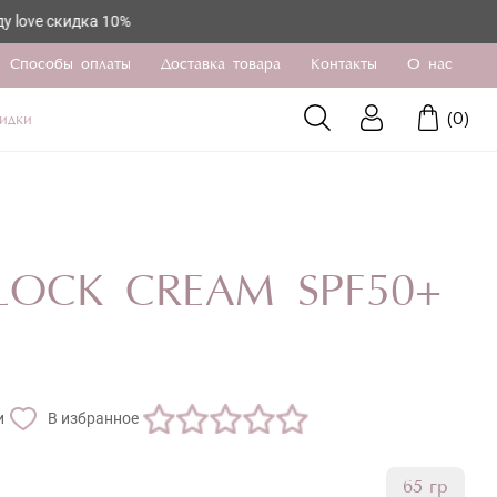
идка 10%
Способы оплаты
Доставка товара
Контакты
О нас
(
0
)
идки
LOCK CREAM SPF50+
и
В избранное
65 гр