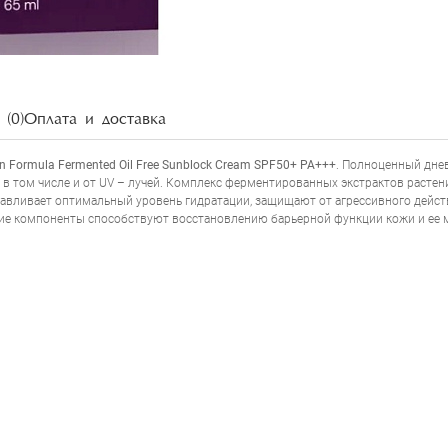
(0)
Оплата и доставка
LA FERMENTED OIL FREE SUNBLOCK CREAM S
in Formula Fermented Oil Free Sunblock Cream SPF50+ PA+++
. Полноценный дне
 в том числе и от UV – лучей. Комплекс ферментированных экстрактов расте
анавливает оптимальный уровень гидратации, защищают от агрессивного дейс
кие компоненты способствуют восстановлению барьерной функции кожи и ее 
НАПИСАТЬ ОТЗЫВ