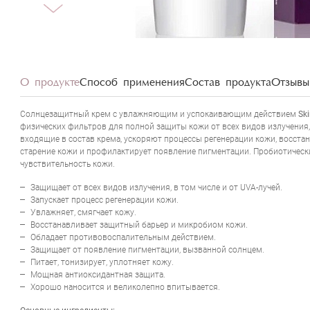
О продукте
Способ применения
Состав продукта
Отзывы 
SKIN FORMU
Cолнцезащитный крем c увлажняющим и успокаивающим действием
Sk
физических фильтров для полной защиты кожи от всех видов излучения,
входящие в состав крема, ускоряют процессы регенерации кожи, восст
старение кожи и профилактирует появление пигментации. Пробиотичес
чувствительность кожи.
Защищает от всех видов излучения, в том числе и от UVA-лучей.
Запускает процесс регенерации кожи.
Увлажняет, смягчает кожу.
Восстанавливает защитный барьер и микробиом кожи.
Обладает противовоспалительным действием.
Защищает от появление пигментации, вызванной солнцем.
Питает, тонизирует, уплотняет кожу.
Мощная антиоксидантная защита.
Хорошо наносится и великолепно впитывается.