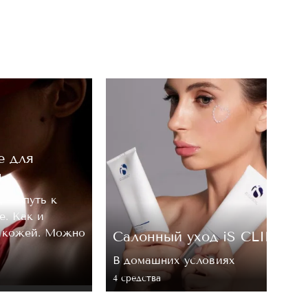
е для
м
, — путь к
е. Как и
а кожей. Можно
Cалонный уход iS CLINICA
В домашних условиях
4 средствa