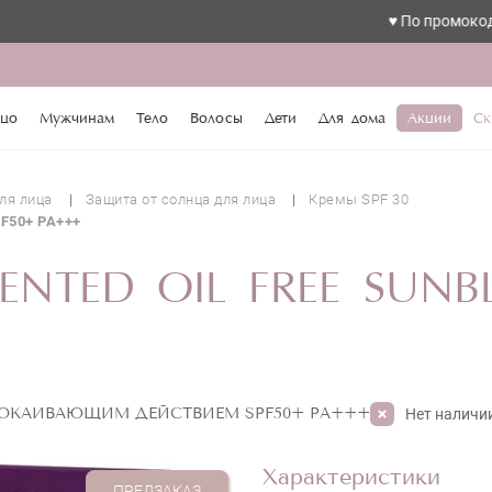
♥️ По промокоду love ск
цо
Мужчинам
Тело
Волосы
Дети
Для дома
Акции
Ск
ля лица
Защита от солнца для лица
Кремы SPF 30
PF50+ PA+++
ENTED OIL FREE SUNB
ОКАИВАЮЩИМ ДЕЙСТВИЕМ SPF50+ PA+++
Нет наличи
Характеристики
ПРЕДЗАКАЗ