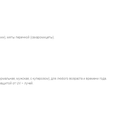
ии), мяты перечной (сахаромицеты).
ОЦЕНКА
Отправить
ормальная, мужская, с куперозом), для любого возраста и времени года.
ащитой от UV – лучей.