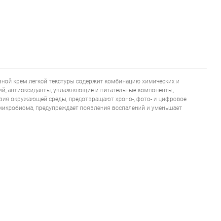
PF50+ PA+++
вной крем легкой текстуры содержит комбинацию химических и
ний, антиоксиданты, увлажняющие и питательные компоненты,
твия окружающей среды, предотвращают хроно-, фото- и цифровое
микробиома, предупреждает появления воспалений и уменьшает