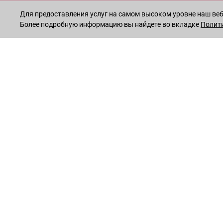
Для предоставления услуг на самом высоком уровне наш веб-
Более подробную информацию вы найдете во вкладке
Полит
ОСТАВАЙТЕСЬ НА СВЯЗИ!
INSTAGRAM