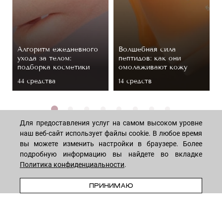
Алгоритм ежедневного
Волшебная сила
ухода за телом:
пептидов: как они
подборка косметики
омолаживают кожу
44 средствa
14 средств
Для предоставления услуг на самом высоком уровне
наш веб-сайт использует файлы cookie. В любое время
вы можете изменить настройки в браузере. Более
подробную информацию вы найдете во вкладке
МАГАЗИН
Политика конфиденциальности
.
В КОРЗИНУ
ПРИНИМАЮ
Лицо
ПОКУПАТЕЛЯМ
Мужчинам
Тело
Способы оплаты