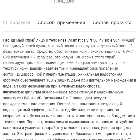
Глицерин
О продукте
Способ применения
Состав продукта
Невидимый спрей лицо и тело
Rhea Cosmetics SPF50 Invisible Sun
. Лучший
невидимый спрей-вуаль, который помогает получить идеальный ровный и
безопасный загар. Средство обеспечивает комплексную защиту от UVA /
UVB излучения и инфракрасного излучения. Кроме этого спрей
гарантирует пролонгированное увлажнение, разглаживает и улучшает
текстуру кожи, выравнивает её тон и уменьшает риск появления
Уникальная водостойкая
фотоиндуцированной гиперпигментации.
формула обеспечивает 100% защиту даже при длительном нахождении в
воде, а также незаменима при активных видах спорта.
Физические фильтры обеспечивают эффективную и максимальную
защиту от UVA и UVB. Витамины Е и С защищают кожу от
преждевременного старения. Dermofilm — компонент, создающий
водозащитный эффект, стойкость к действию влаги и трению, он
сохраняет в себе активные компоненты и постепенно высвобождает их в
течение дня. Тирозин, незаменимая аминокислота, проникает в глубокие
слои кожи и усиливает выработку меланина в клетках, ускоряя процесс
ОЦЕНКА
загара. Экстракт физалиса уменьшает образование морщин и пятен, а
также имеет осветляющий эффект и насыщает кожу витаминами A и C.