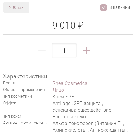
В наличии
200 мл
9 010 ₽
Характеристики
Бренд
Rhea Cosmetics
Область применения
Лицо
RHEA COSMETICS SPF50 INVISIBLE
Тип косметики
Крем SPF
SUN
Эффект
Anti-age , SPF-защита ,
НАПИСАТЬ ОТЗЫВ
Успокаивающее действие
Тип кожи
Все типы кожи
Активные компоненты
Альфа-токоферол (Витамин E) ,
Аминокислоты , Антиоксиданты ,