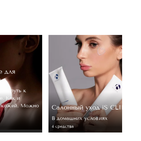
е для
м
, — путь к
е. Как и
а кожей. Можно
Cалонный уход iS CLINICA
В домашних условиях
4 средствa