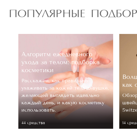
ПОПУЛЯРНЫЕ ПОДБО
Алгоритм ежедневного
ухода за телом: подборка
косметики
Волш
Расскажем, как правильно
как 
ухаживать за кожей тела девушке,
.
желающей выглядеть идеально
Обзор
каждый день, и какую косметику
швейц
 ее
использовать.
Switz
44 средствa
14 сред