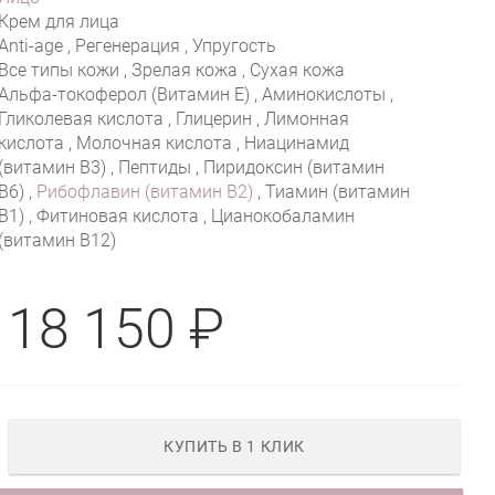
Крем для лица
Anti-age , Регенерация , Упругость
Все типы кожи , Зрелая кожа , Сухая кожа
Альфа-токоферол (Витамин E) , Аминокислоты ,
Гликолевая кислота , Глицерин , Лимонная
кислота , Молочная кислота , Ниацинамид
(витамин В3) , Пептиды , Пиридоксин (витамин
B6) ,
Рибофлавин (витамин B2)
, Тиамин (витамин
B1) , Фитиновая кислота , Цианокобаламин
(витамин B12)
18 150 ₽
КУПИТЬ В 1 КЛИК