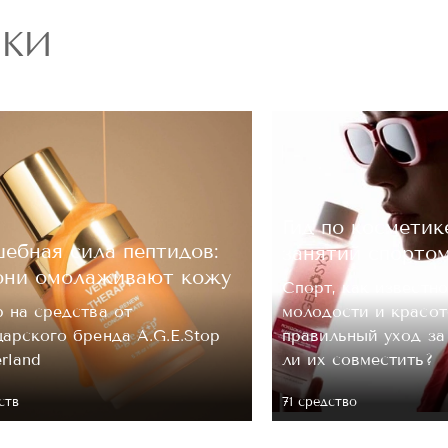
РКИ
ОЦЕНКА
Отправить
Гид по косметик
ебная сила пептидов:
занятий спорто
они омолаживают кожу
Спорт, как известно
 на средства от
молодости и красот
арского бренда A.G.E.Stop
правильный уход з
erland
ли их совместить?
ств
71 средство