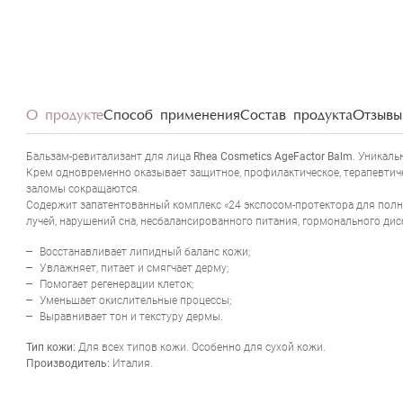
О продукте
Способ применения
Состав продукта
Отзывы 
Бальзам-ревитализант для лица
Rhea Cosmetics AgeFactor Balm
. Уникаль
Крем одновременно оказывает защитное, профилактическое, терапевтиче
заломы сокращаются.
Содержит запатентованный комплекс «24 экспосом-протектора для полн
лучей, нарушений сна, несбалансированного питания, гормонального ди
Восстанавливает липидный баланс кожи;
Увлажняет, питает и смягчает дерму;
Помогает регенерации клеток;
Уменьшает окислительные процессы;
Выравнивает тон и текстуру дермы.
Тип кожи:
Для всех типов кожи. Особенно для сухой кожи.
Производитель:
Италия.