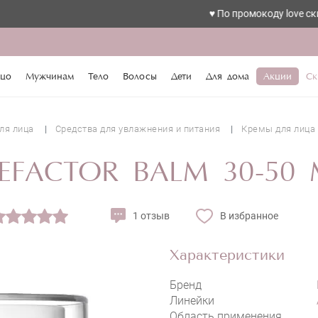
♥️ По промокоду love скидка 10%
RHEA COSMETICS AGEFACTOR BALM
цо
Мужчинам
Тело
Волосы
Дети
Для дома
Акции
Ск
ля лица
Средства для увлажнения и питания
Кремы для лица
EFACTOR BALM 30-50
1 отзыв
В избранное
Характеристики
Бренд
Линейки
Область применения