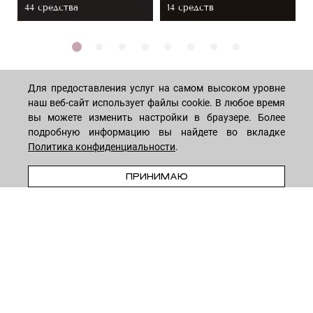
44 средствa
14 средств
Для предоставления услуг на самом высоком уровне
наш веб-сайт использует файлы cookie. В любое время
вы можете изменить настройки в браузере. Более
МАГАЗИН
подробную информацию вы найдете во вкладке
Политика конфиденциальности
.
Лицо
ПОКУПАТЕЛЯМ
В КОРЗИНУ
ПРИНИМАЮ
Мужчинам
Тело
Способы оплаты
КОМПАНИЯ
Волосы
Доставка товара
Дети
Обмен и возврат
О нас
НОВОСТНАЯ РАССЫЛКА
Для дома
Бренды
Контакты
Акции
Программа лояльности
ОСТАВАЙТЕСЬ НА СВЯЗИ!
Скидки
Блог