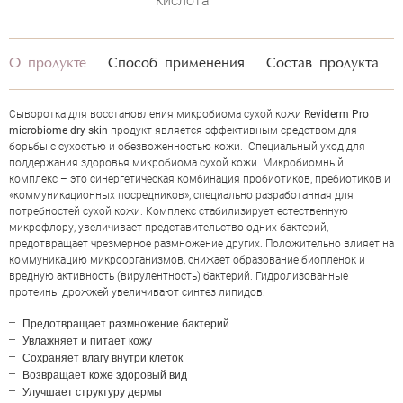
кислота
О продукте
Способ применения
Состав продукта
Сыворотка для восстановления микробиома сухой кожи
Reviderm Pro
microbiome dry skin
продукт является эффективным средством для
борьбы с сухостью и обезвоженностью кожи. Специальный уход для
поддержания здоровья микробиома сухой кожи. Микробиомный
комплекс – это синергетическая комбинация пробиотиков, пребиотиков и
«коммуникационных посредников», специально разработанная для
потребностей сухой кожи. Комплекс стабилизирует естественную
микрофлору, увеличивает представительство одних бактерий,
предотвращает чрезмерное размножение других. Положительно влияет на
коммуникацию микроорганизмов, снижает образование биопленок и
вредную активность (вирулентность) бактерий. Гидролизованные
протеины дрожжей увеличивают синтез липидов.
ОЦЕНКА
Предотвращает размножение бактерий
Увлажняет и питает кожу
Сохраняет влагу внутри клеток
Возвращает коже здоровый вид
Отправить
Улучшает структуру дермы