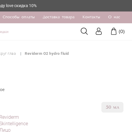
скидка 10%
Способы оплаты
Доставка товара
Контакты
О нас
(
0
)
идки
руг глаз
Reviderm O2 hydro fluid
ное
50 мл
Reviderm
Skintelligence
Лицо