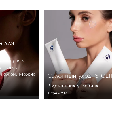
е для
м
, — путь к
е. Как и
а кожей. Можно
Cалонный уход iS CLINICA
В домашних условиях
4 средствa