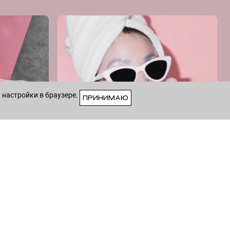
 настройки в браузере.
ПРИНИМАЮ
VK
8 (915) 258-55-55
—
Whatsapp
/
Viber
— Круглосуточно