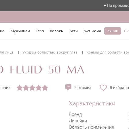
♥️ По промокоду love 
цо
Мужчинам
Тело
Волосы
Дети
Для дома
Акции
Ск
REVIDERM O2 HYDRO FLUID
ля лица
Уход за областью вокруг глаз
Кремы для области вок
 FLUID 50 МЛ
личии
2 отзыва
В избран
Характеристики
Бренд
Линейки
Область применения