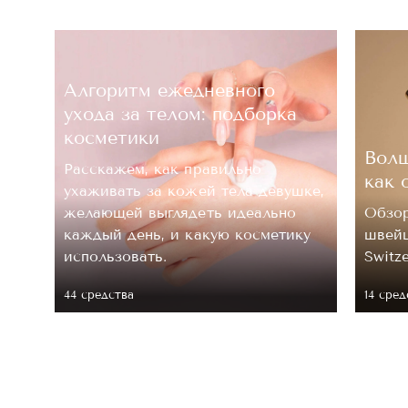
Алгоритм ежедневного
ухода за телом: подборка
косметики
Волш
Расскажем, как правильно
как 
ухаживать за кожей тела девушке,
.
желающей выглядеть идеально
Обзор
каждый день, и какую косметику
швейц
 ее
использовать.
Switz
44 средствa
14 сред