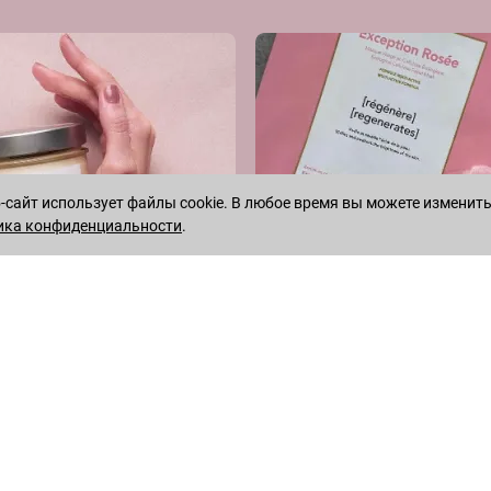
сайт использует файлы cookie. В любое время вы можете изменить
ика конфиденциальности
.
WHATSAPP
TELEGRAM
 территории России
8 495 222-05-05
— Ежедневно с 10 до 18 (по Москве)