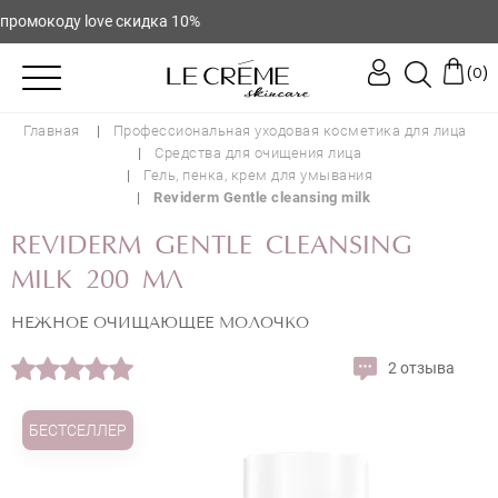
омокоду love скидка 10%
(
)
0
Главная
Профессиональная уходовая косметика для лица
Средства для очищения лица
Гель, пенка, крем для умывания
Reviderm Gentle cleansing milk
REVIDERM GENTLE CLEANSING
MILK 200 МЛ
НЕЖНОЕ ОЧИЩАЮЩЕЕ МОЛОЧКО
2 отзыва
БЕСТСЕЛЛЕР