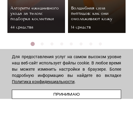
Алгоритм ежедневного
Волшебная сила
ухода за телом:
пептидов: как они
подборка косметики
омолаживают кожу
44 средствa
14 средств
Для предоставления услуг на самом высоком уровне
наш веб-сайт использует файлы cookie. В любое время
вы можете изменить настройки в браузере. Более
МАГАЗИН
подробную информацию вы найдете во вкладке
Политика конфиденциальности
.
В КОРЗИНУ
Лицо
ПОКУПАТЕЛЯМ
ПРИНИМАЮ
Мужчинам
Тело
Способы оплаты
КОМПАНИЯ
Волосы
Доставка товара
Дети
Обмен и возврат
О нас
НОВОСТНАЯ РАССЫЛКА
Для дома