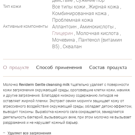
действие , Сужение пор
Тип кожи
Все типы кожи , Жирная кожа ,
Комбинированная кожа ,
Проблемная кожа
Активные компоненты
Аллантоин , Аминокислоты ,
Глицерин
, Молочная кислота ,
Мочевина , Пантенол (витамин
B5) , Сквалан
О продукте
Способ применения
Состав продукта
Молочко
Reviderm Gentle cleansing milk
тщательно удаляет с поверхности
кожи загрязнения окружающей среды, ороговевшие клетки кожи, макияж
и другие загрязнения. Благодаря низкому содержанию липидов не
оставляет жирной пленки. Экстракт семян моринги защищает кожу от
агрессивного воздействия окружающей среды, обладает детокс-эффектом,
выводит токсины. Выработка кожного сала сокращается, замедляется
ОЦЕНКА
деятельность бактерий, вызывающих акне, при этом молочко не вызывает
раздражения и не нарушает кожный барьер.
Удаляет все загрязнения