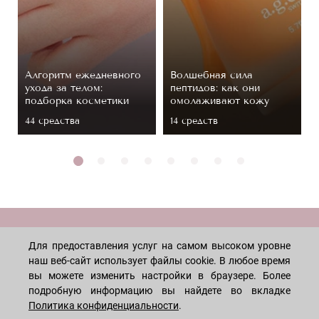
Алгоритм ежедневного
Волшебная сила
ухода за телом:
пептидов: как они
подборка косметики
омолаживают кожу
44 средствa
14 средств
МАГАЗИН
Для предоставления услуг на самом высоком уровне
наш веб-сайт использует файлы cookie. В любое время
вы можете изменить настройки в браузере. Более
Лицо
ПОКУПАТЕЛЯМ
подробную информацию вы найдете во вкладке
Мужчинам
Политика конфиденциальности
.
Тело