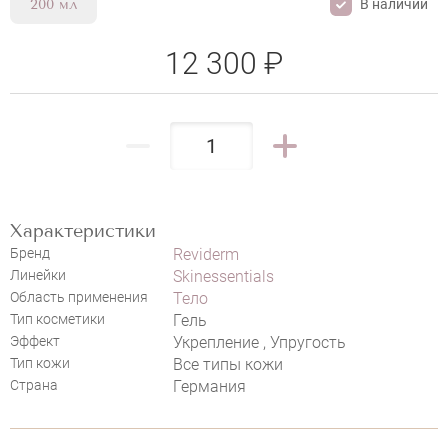
В наличии
200 мл
12 300 ₽
НАПИСАТЬ ОТЗЫВ
Характеристики
Бренд
Reviderm
Линейки
Skinessentials
REVIDERM BODY FIRMING GEL
Область применения
Тело
Тип косметики
Гель
Эффект
Укрепление , Упругость
Тип кожи
Все типы кожи
Страна
Германия