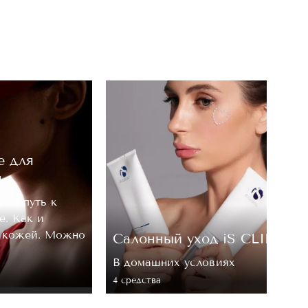
е для
м
, — путь к
е. Как и
а кожей. Можно
Cалонный уход iS CLINICA
В домашних условиях
4 средствa