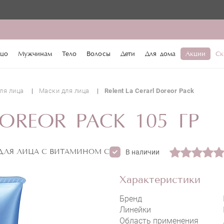
♥️ По 
цо
Мужчинам
Тело
Волосы
Дети
Для дома
Акции
Ск
ля лица
Маски для лица
Relent La Cerarl Doreor Pack
DOREOR PACK 105 ГР
ДЛЯ ЛИЦА С ВИТАМИНОМ C
В наличии
Характеристики
Бренд
Линейки
Область применения