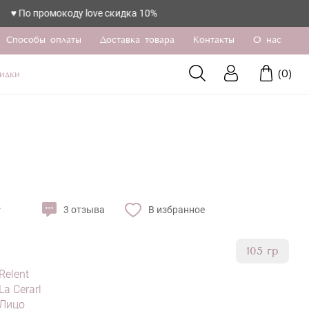
промокоду love скидка 10%
Способы оплаты
Доставка товара
Контакты
О нас
(
0
)
идки
3 отзыва
В избранное
105 гр
Relent
La Cerarl
Лицо