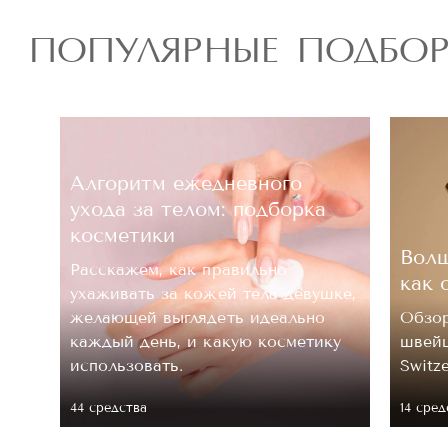
ПОПУЛЯРНЫЕ ПОДБО
Алгоритм ежедневного
ухода за телом: подборка
косметики
Волш
Расскажем, как правильно
как 
ухаживать за кожей тела девушке,
.
желающей выглядеть идеально
Обзор
каждый день, и какую косметику
швейц
 ее
использовать.
Switz
44 средствa
14 сред