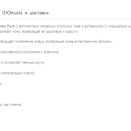
RELENT LA CERARL DOREOR PACK
(3)
Оплата и доставка
oreor Pack
с экстрактами лечебных японских трав и витамином С, специально р
ажает кожу, возвращая ей здоровье и красоту.
НАПИСАТЬ ОТЗЫВ
твращает появление новых, возвращая коже естественную белизну.
обственного коллагена и эластина.
 и устраняет темные круги.
 регенерации клеток.
и.
, как пленка.