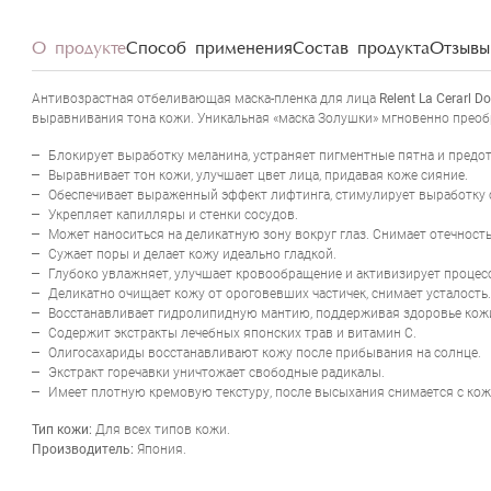
О продукте
Способ применения
Состав продукта
Отзывы 
Антивозрастная отбеливающая маска-пленка для лица
Relent La Cerarl D
выравнивания тона кожи. Уникальная «маска Золушки» мгновенно преобр
Блокирует выработку меланина, устраняет пигментные пятна и предо
Выравнивает тон кожи, улучшает цвет лица, придавая коже сияние.
Обеспечивает выраженный эффект лифтинга, стимулирует выработку с
Укрепляет капилляры и стенки сосудов.
Может наноситься на деликатную зону вокруг глаз. Снимает отечность
Сужает поры и делает кожу идеально гладкой.
Глубоко увлажняет, улучшает кровообращение и активизирует процесс
Деликатно очищает кожу от ороговевших частичек, снимает усталость.
Восстанавливает гидролипидную мантию, поддерживая здоровье кож
Содержит экстракты лечебных японских трав и витамин С.
Олигосахариды восстанавливают кожу после прибывания на солнце.
Экстракт горечавки уничтожает свободные радикалы.
Имеет плотную кремовую текстуру, после высыхания снимается с кожи
Тип кожи:
Для всех типов кожи.
Производитель:
Япония.