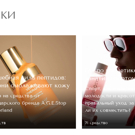
РКИ
ОЦЕНКА
Отправить
Гид по косметик
ебная сила пептидов:
занятий спорто
они омолаживают кожу
Спорт, как известно
 на средства от
молодости и красот
арского бренда A.G.E.Stop
правильный уход з
erland
ли их совместить?
ств
71 средство