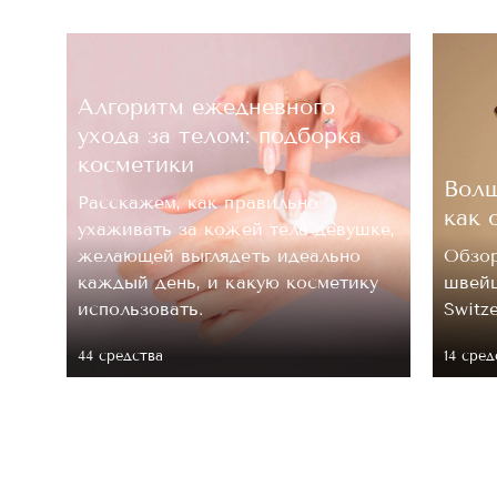
Алгоритм ежедневного
ухода за телом: подборка
косметики
Волш
Расскажем, как правильно
как 
ухаживать за кожей тела девушке,
.
желающей выглядеть идеально
Обзор
каждый день, и какую косметику
швейц
 ее
использовать.
Switz
44 средствa
14 сред