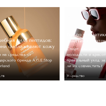
ОЦЕНКА
Гид по косметик
Отправить
ебная сила пептидов:
занятий спорто
они омолаживают кожу
Спорт, как известно
 на средства от
молодости и красот
арского бренда A.G.E.Stop
правильный уход з
erland
ли их совместить?
ств
71 средство