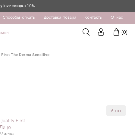
кидка 10%
Способы оплаты
Доставка товара
Контакты
О нас
(
0
)
идки
y First The Derma Sensitive
7 шт
Quality First
Лицо
Маска