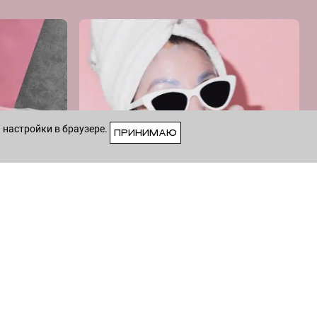
 настройки в браузере.
ПРИНИМАЮ
VK
8 (915) 258-55-55
—
Whatsapp
/
Viber
— Круглосуточно