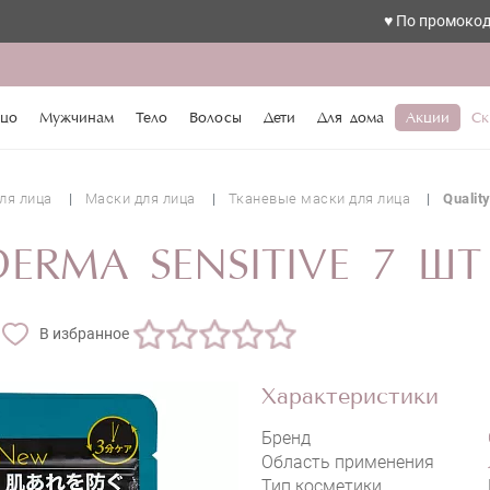
♥️ По промокоду love с
QUALITY FIRST THE DERMA SENSITIVE
цо
Мужчинам
Тело
Волосы
Дети
Для дома
Акции
Ск
ля лица
Маски для лица
Тканевые маски для лица
Qualit
DERMA SENSITIVE 7 ШТ
В избранное
Характеристики
Бренд
Область применения
Тип косметики