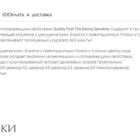
(0)
Оплата и доставка
НАПИСАТЬ ОТЗЫВ
и успокаивающими свойствами
Quality First The Derma Sensitive
. Содержит в тр
отвращая огрубение и шелушение кожи. Борется с гравитационным птозом и т
беспечивают полноценный уход всего за 3 минуты!
лушение кожи. Борется с гравитационным птозом и тусклым цветом лица.
 которая обладает высокими увлажняющими и успокаивающими свойствами.
да и культивированный экстракт дрожжевых грибков Галактомисис.
P, церамид NG, церамид NP, церамид AG, церамид AP, глюкозилцерамид).
тью.
РКИ