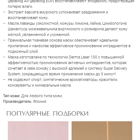
церамид AP, церамид EOP) восстанавливают эпидермис, предотвращая
ОЦЕНКА
потерю влаги.
Экстракт бархата амурского успокаивает раздражения и
восстанавливает кожу.
Масла лаванды узколистной, кожуры лимона, лайма, Цимбопогона
Отправить
Шенантуса, можжевельника виргинского и розмарина делают кожу
мягкой, увлажненной и ухоженной.
Премиальная тканевая основа маски обеспечивает идеальное
прилегание и наиболее эффективное проникновение ингредиентов в
подкожный слой.
Маска изготовлена по технологии Derma Laser 100 с повышенной
эффективностью проникновения активных ингредиентов, которая
сочетает в себе основу с высокой адгезией и систему Super Delivery
System, сокращающую время применения маски до 3 минут!
Не содержит спирт, синтетические ароматизаторы, красители,
консерванты и минеральные масла.
Тип кожи:
Для любого типа кожи.
Производитель:
Япония.
ПОПУЛЯРНЫЕ ПОДБОРКИ