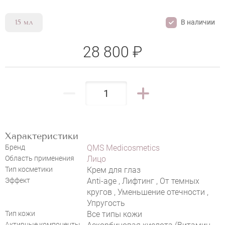
В наличии
15 мл
28 800 ₽
НАПИСАТЬ ОТЗЫВ
Характеристики
Бренд
QMS Medicosmetics
QMS AGE PREVENT INTENSIVE EYE
Область применения
Лицо
CREAM
Тип косметики
Крем для глаз
Эффект
Anti-age , Лифтинг , От темных
кругов , Уменьшение отечности ,
Упругость
Тип кожи
Все типы кожи
Активные компоненты