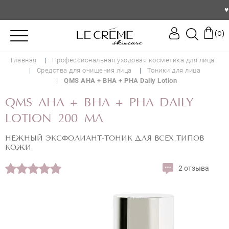
♥️ По
(
)
0
Главная
Профессиональная уходовая косметика для лица
Средства для очищения лица
Тоники для лица
QMS AHA + BHA + PHA Daily Lotion
QMS AHA + BHA + PHA DAILY
LOTION 200 МЛ
НЕЖНЫЙ ЭКСФОЛИАНТ-ТОНИК ДЛЯ ВСЕХ ТИПОВ
КОЖИ
2 отзыва