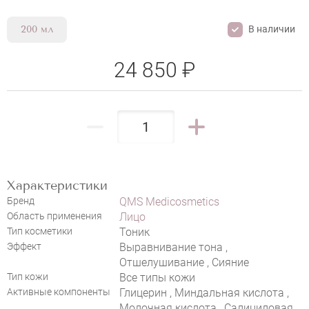
В наличии
200 мл
24 850 ₽
НАПИСАТЬ ОТЗЫВ
Характеристики
Бренд
QMS Medicosmetics
Область применения
Лицо
Тип косметики
Тоник
QMS AHA + BHA + PHA DAILY
Эффект
Выравнивание тона ,
LOTION
Отшелушивание , Сияние
Тип кожи
Все типы кожи
Активные компоненты
Глицерин , Миндальная кислота ,
Молочная кислота , Салициловая