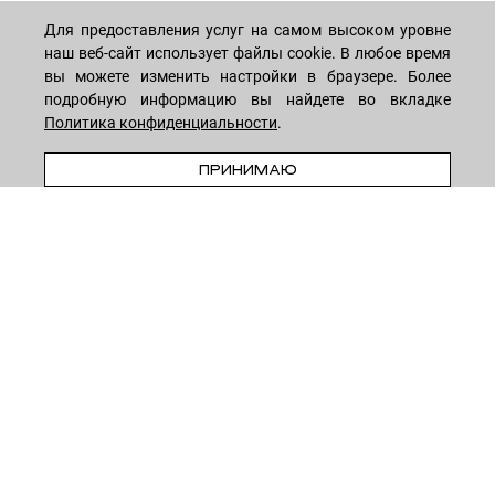
Для предоставления услуг на самом высоком уровне
МАГАЗИН
наш веб-сайт использует файлы cookie. В любое время
вы можете изменить настройки в браузере. Более
подробную информацию вы найдете во вкладке
Лицо
ПОКУПАТЕЛЯМ
Политика конфиденциальности
.
Мужчинам
В КОРЗИНУ
ПРИНИМАЮ
Тело
Способы оплаты
КОМПАНИЯ
Волосы
Доставка товара
Дети
Обмен и возврат
О нас
НОВОСТНАЯ РАССЫЛКА
Для дома
Бренды
Контакты
Акции
Программа лояльности
ОСТАВАЙТЕСЬ НА СВЯЗИ!
Скидки
Блог
Договор оферты
Даю согласие на рекламную рассылку
Политика конфиденциальности
Реквизиты
Отзывы