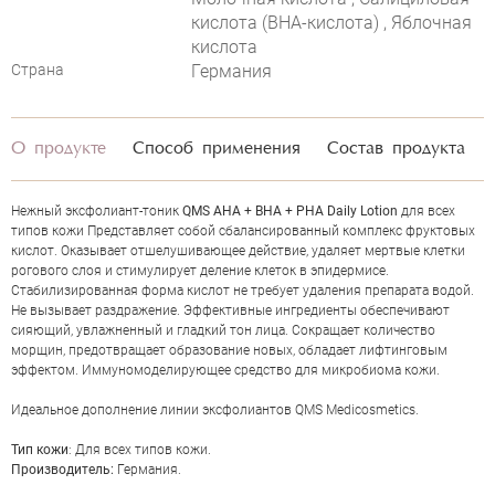
кислота (ВНА-кислота) , Яблочная
кислота
Страна
Германия
О продукте
Способ применения
Состав продукта
Нежный эксфолиант-тоник
QMS AHA + BHA + PHA Daily Lotion
для всех
типов кожи Представляет собой сбалансированный комплекс фруктовых
кислот. Оказывает отшелушивающее действие, удаляет мертвые клетки
рогового слоя и стимулирует деление клеток в эпидермисе.
Стабилизированная форма кислот не требует удаления препарата водой.
Не вызывает раздражение. Эффективные ингредиенты обеспечивают
сияющий, увлажненный и гладкий тон лица. Сокращает количество
ОЦЕНКА
морщин, предотвращает образование новых, обладает лифтинговым
эффектом. Иммуномоделирующее средство для микробиома кожи.
Отправить
Идеальное дополнение линии эксфолиантов QMS Medicosmetics.
Тип кожи
: Для всех типов кожи.
Производитель:
Германия.