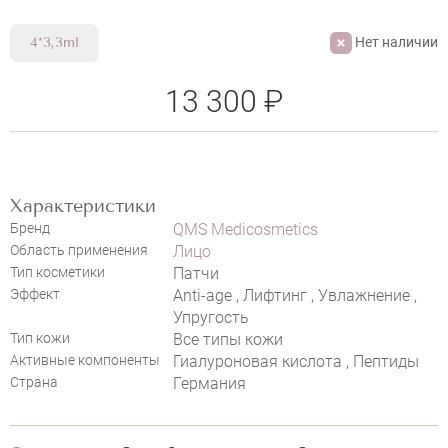
Нет наличии
4*3,3ml
13 300 ₽
НАПИСАТЬ ОТЗЫВ
Характеристики
Бренд
QMS Medicosmetics
Область применения
Лицо
QMS HYDROMAX COLLAGEN EYE
Тип косметики
Патчи
PADS
Эффект
Anti-age , Лифтинг , Увлажнение ,
Упругость
Тип кожи
Все типы кожи
Активные компоненты
Гиалуроновая кислота , Пептиды
Страна
Германия