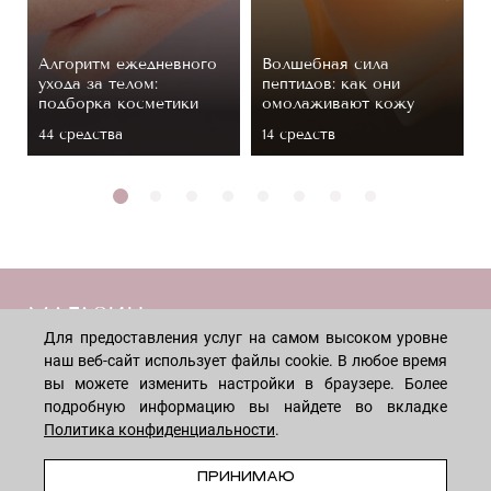
Алгоритм ежедневного
Волшебная сила
ухода за телом:
пептидов: как они
подборка косметики
омолаживают кожу
44 средствa
14 средств
МАГАЗИН
Для предоставления услуг на самом высоком уровне
наш веб-сайт использует файлы cookie. В любое время
Лицо
ПОКУПАТЕЛЯМ
вы можете изменить настройки в браузере. Более
Мужчинам
подробную информацию вы найдете во вкладке
Политика конфиденциальности
.
Тело
Способы оплаты
КОМПАНИЯ
Волосы
ПРЕДЗАКАЗ
Доставка товара
ПРИНИМАЮ