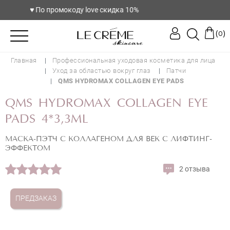
♥️ По промокоду love скидка 10%
(
)
0
Главная
Профессиональная уходовая косметика для лица
Уход за областью вокруг глаз
Патчи
QMS HYDROMAX COLLAGEN EYE PADS
QMS HYDROMAX COLLAGEN EYE
PADS 4*3,3ML
МАСКА-ПЭТЧ С КОЛЛАГЕНОМ ДЛЯ ВЕК С ЛИФТИНГ-
ЭФФЕКТОМ
2 отзыва
ПРЕДЗАКАЗ