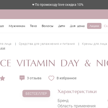
♥️ По промокоду love скидка 10%
цо
Мужчинам
Тело
Волосы
Дети
Для дома
Акции
Ск
ля лица
Средства для увлажнения и питания
Кремы для лица
EAM
CE VITAMIN DAY & N
3 отзыва
В избранное
Характеристики
БЕСТСЕЛЛЕР
Бренд
Область применения