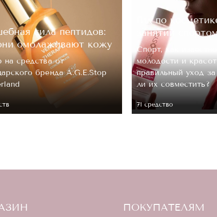
ОЦЕНКА
Гид по косметик
ебная сила пептидов:
занятий спорто
они омолаживают кожу
Отправить
Спорт, как известно
 на средства от
молодости и красот
арского бренда A.G.E.Stop
правильный уход з
erland
ли их совместить?
ств
71 средство
АЗИН
ПОКУПАТЕЛЯМ