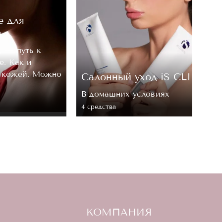
е для
м
, — путь к
е. Как и
а кожей. Можно
Cалонный уход iS CLINICA
В домашних условиях
4 средствa
КОМПАНИЯ