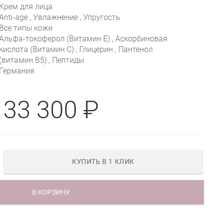
Крем для лица
Anti-age , Увлажнение , Упругость
Все типы кожи
Альфа-токоферол (Витамин E) , Аскорбиновая
кислота (Витамин С) , Глицерин , Пантенол
(витамин B5) , Пептиды
Германия
33 300 ₽
КУПИТЬ В 1 КЛИК
CREAM
В КОРЗИНУ