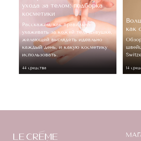
ухода за телом: подборка
косметики
Волш
Расскажем, как правильно
как 
ухаживать за кожей тела девушке,
.
желающей выглядеть идеально
Обзор
каждый день, и какую косметику
швейц
 ее
использовать.
Switz
44 средствa
14 сред
МАГ