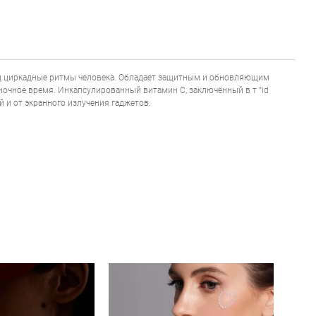
од циркадные ритмы человека. Обладает защитным и обновляющим
чное время. Инкапсулированный витамин С, заключённый в т “id
й и от экранного излучения гаджетов.