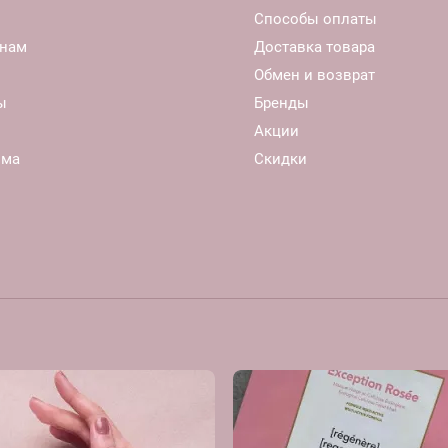
Способы оплаты
нам
Доставка товара
Обмен и возврат
ы
Бренды
Акции
ома
Скидки