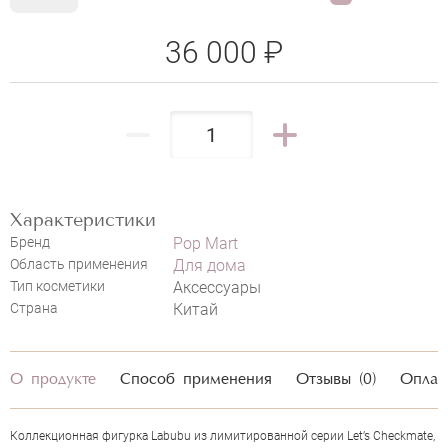
36 000 ₽
POP MART LABUBU THE MONSTERS
LET'S CHECKMATE SERIES-VINYL KING
НАПИСАТЬ ОТЗЫВ
Характеристики
Бренд
Pop Mart
Область применения
Для дома
Тип косметики
Аксессуары
Страна
Китай
О продукте
Способ применения
Отзывы (0)
Оплат
Коллекционная фигурка Labubu из лимитированной серии Let’s Checkmate,