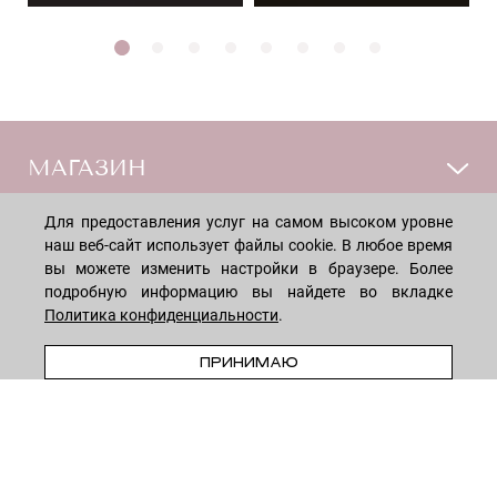
МАГАЗИН
Для предоставления услуг на самом высоком уровне
Лицо
ПОКУПАТЕЛЯМ
наш веб-сайт использует файлы cookie. В любое время
Мужчинам
вы можете изменить настройки в браузере. Более
Тело
подробную информацию вы найдете во вкладке
Способы оплаты
КОМПАНИЯ
Политика конфиденциальности
.
Волосы
Доставка товара
Дети
В КОРЗИНУ
Обмен и возврат
ПРИНИМАЮ
О нас
НОВОСТНАЯ РАССЫЛКА
Для дома
Бренды
Контакты
Акции
Программа лояльности
ОСТАВАЙТЕСЬ НА СВЯЗИ!
Скидки
Блог
Договор оферты
Даю согласие на рекламную рассылку