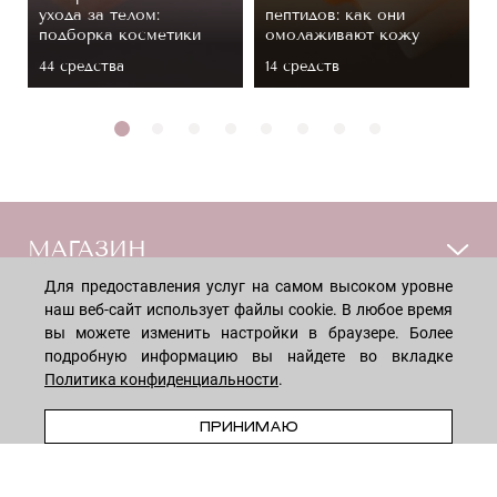
ухода за телом:
пептидов: как они
подборка косметики
омолаживают кожу
44 средствa
14 средств
МАГАЗИН
Для предоставления услуг на самом высоком уровне
Лицо
наш веб-сайт использует файлы cookie. В любое время
ПОКУПАТЕЛЯМ
вы можете изменить настройки в браузере. Более
Мужчинам
подробную информацию вы найдете во вкладке
Тело
Способы оплаты
Политика конфиденциальности
.
КОМПАНИЯ
Волосы
Доставка товара
В КОРЗИНУ
ПРИНИМАЮ
Дети
Обмен и возврат
О нас
НОВОСТНАЯ РАССЫЛКА
Для дома
Бренды
Контакты