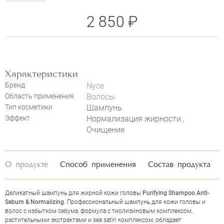
2 850 ₽
Характеристики
Бренд
Nyce
Область применения
Волосы
НАПИСАТЬ ОТЗЫВ
Тип косметики
Шампунь
Эффект
Нормализация жирности ,
Очищение
NYCE PURIFYING SHAMPOO ANTI-
О продукте
Способ применения
Состав продукта
SEBUM & NORMALIZING
Деликатный шампунь для жирной кожи головы
Purifying Shampoo Anti-
Sebum & Normalizing.
Профессиональный шампунь для кожи головы и
волос с избытком себума, формула с тиолизиновым комплексом,
растительными экстрактами и sea satin комплексом, обладает