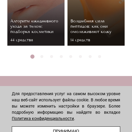
Алгоритм ежедневного
Волшебная сила
ухода за телом:
пептидов: как они
подборка косметики
омолаживают кожу
44 средствa
14 средств
МАГАЗИН
Для предоставления услуг на самом высоком уровне
наш веб-сайт использует файлы cookie. В любое время
Лицо
ПОКУПАТЕЛЯМ
вы можете изменить настройки в браузере. Более
подробную информацию вы найдете во вкладке
Мужчинам
Политика конфиденциальности
.
Тело
Способы оплаты
КОМПАНИЯ
Волосы
ПРЕДЗАКАЗ
Доставка товара
ПРИНИМАЮ