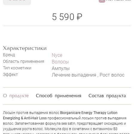
5 590 ₽
Характеристики
НАПИСАТЬ ОТЗЫВ
Бренд
Nyce
Область применения
Волосы
Тип косметики
Ампулы
Эффект
Лечение выпадения , Рост волос
NYCE BIORGANICARE ENERGY
THERAPY LOTION ENERGIZING &
ANTI-HAIR LOSS
О продукте
Способ применения
Состав продукта
Лосьон против выпадения волос
Biorganicare Energy Therapy Lotion
Energizing & Anti-Hair Loss
профессиональный лосьон против выпадения
волос. Запатентованная формула sea satin, предотвращает оксидацию и
ухудшение роста волос. Молекула dpo в сочетании с витамином В3