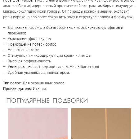
повышает уровень коллагена в фолликулах, стимулируя фазу роста волос
анагена. Сертифицированный органический экстракт имбиря стимулирует
микроциркуляцию кожи головы. От природы южной америки, экстракт
розы иерихона помогает сохранить воду в структуре волоса и фаликулах.
Деликатная формула без агрессивных компонентов, сульфатов и
парабенов
Укрепление фолликулов
Прекращение потери волос
Увлажнение кожи
Стимуляция микроциркуляции крови и лимфы
Высокая эффективность
Универсальность (подходит для кожи любого типа)
ОЦЕНКА
добная упаковка с аппликатором.
У
Тип волос:
Для окрашенных волос.
Производитель:
Италия.
Отправить
ПОПУЛЯРНЫЕ ПОДБОРКИ