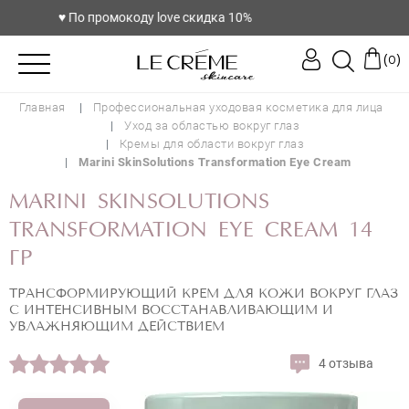
♥️ По промокоду love скидка 10%
(
)
0
Главная
Профессиональная уходовая косметика для лица
Уход за областью вокруг глаз
Кремы для области вокруг глаз
Marini SkinSolutions Transformation Eye Cream
MARINI SKINSOLUTIONS
TRANSFORMATION EYE CREAM 14
ГР
ТРАНСФОРМИРУЮЩИЙ КРЕМ ДЛЯ КОЖИ ВОКРУГ ГЛАЗ
С ИНТЕНСИВНЫМ ВОССТАНАВЛИВАЮЩИМ И
УВЛАЖНЯЮЩИМ ДЕЙСТВИЕМ
4 отзыва