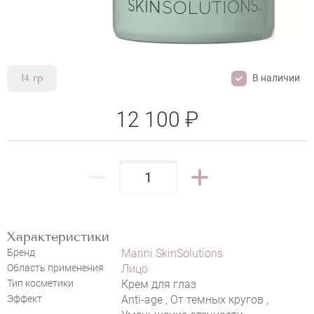
В наличии
14 гр
12 100 ₽
Характеристики
MARINI SKINSOLUTIONS
Бренд
Marini SkinSolutions
TRANSFORMATION EYE CREAM
Область применения
Лицо
НАПИСАТЬ ОТЗЫВ
Тип косметики
Крем для глаз
Эффект
Anti-age , От темных кругов ,