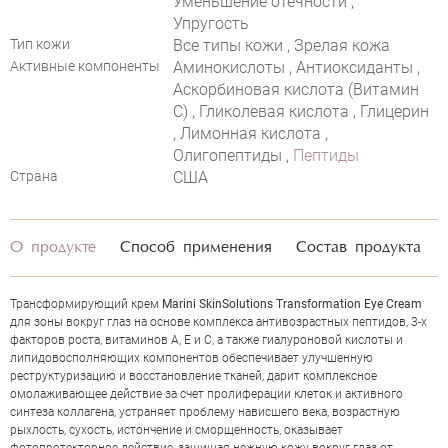
Уменьшение отечности ,
Упругость
Тип кожи
Все типы кожи , Зрелая кожа
Активные компоненты
Аминокислоты , Антиоксиданты ,
Аскорбиновая кислота (Витамин
С) , Гликолевая кислота , Глицерин
, Лимонная кислота ,
Олигопептиды ,
Пептиды
Страна
США
О продукте
Способ применения
Состав продукта
Трансформирующий крем
Marini SkinSolutions Transformation Eye Cream
для зоны вокруг глаз на основе комплекса антивозрастных пептидов, 3-х
факторов роста, витаминов А, Е и С, а также гиалуроновой кислоты и
липидовосполняющих компонентов обеспечивает улучшенную
реструктуризацию и восстановление тканей, дарит комплексное
омолаживающее действие за счет пролиферации клеток и активного
синтеза коллагена, устраняет проблему нависшего века, возрастную
рыхлость, сухость, истончение и сморщенность, оказывает