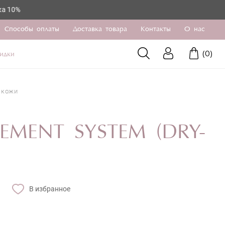
DRY-VERY DRY)
Способы оплаты
Доставка товара
Контакты
О нас
(
0
)
идки
 кожи
EMENT SYSTEM (DRY-
В избранное