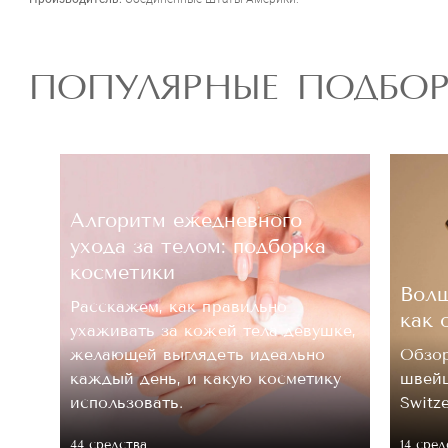
ПОПУЛЯРНЫЕ ПОДБО
Алгоритм ежедневного
ухода за телом: подборка
косметики
Волш
Расскажем, как правильно
как 
ухаживать за кожей тела девушке,
.
желающей выглядеть идеально
Обзор
каждый день, и какую косметику
швейц
 ее
использовать.
Switz
44 средствa
14 сред