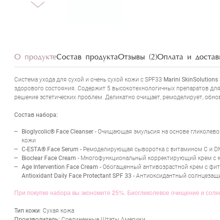
О продукте
Состав продукта
Отзывы (2)
Оплата и достав
Система ухода для сухой и очень сухой кожи с SPF33
Marini SkinSolution
здорового состояния. Содержит 5 высокотехнологичных препаратов для 
решение эстетических проблем. Деликатно очищает, ремоделирует, обнов
Состав набора:
Bioglycolic® Face Cleanser -
Очищающая эмульсия на основе гликолево
кожи
C-ESTA® Face Serum -
Ремоделирующая сыворотка с витамином С и DM
Bioclear Face Cream -
Многофункциональный корректирующий крем с к
Age Intervention Face Cream -
Обогащенный антивозрастной крем с фит
Antioxidant Daily Face Protectant SPF 33 -
Антиоксидантный солнцезащ
При покупке набора вы экономите 25%. Биогликолевое очищение и солн
Тип кожи
: Сухая кожа
Производитель:
Соединенные Штаты Америки.