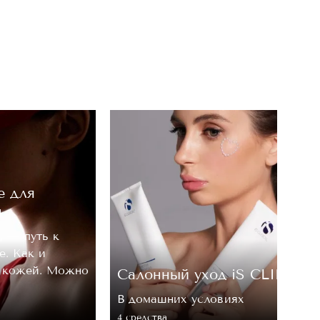
е для
м
, — путь к
е. Как и
а кожей. Можно
Cалонный уход iS CLINICA
В домашних условиях
4 средствa