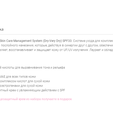
ка
НАПИСАТЬ ОТЗЫВ
s Skin Care Management System (Dry-Very Dry) SPF33
. Система ухода для компле
послойного нанесения, которые, действуя в синергии друг с другом, обеспе
ляет, восстанавливает и защищает кожу от UF/UV излучения. Лауреат и обла
й кислоты для выравнивания тона и рельефа
AE для всех типов кожи
омплексом кислот для сухой кожи
оэстрогенами для сухой кожи
итный крем с увлажняющим действием с SPF
цезащитный крем из набора получаете в подарок