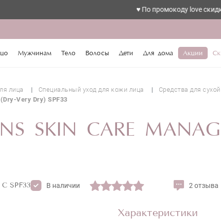
♥️ По промокоду love скидка 10%
OLUTIONS SKIN CARE MANAGEMENT SYSTEM (
SPF33
цо
Мужчинам
Тело
Волосы
Дети
Для дома
Акции
Ск
ля лица
Специальный уход для кожи лица
Средства для сухой
 (Dry-Very Dry) SPF33
ONS SKIN CARE MANAG
С SPF33
В наличии
2 отзыва
Характеристики