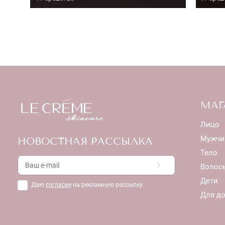
МАГ
Лицо
Мужчи
НОВОСТНАЯ РАССЫЛКА
Тело
Волос
Дети
Даю
согласие
на рекламную рассылку
Для д