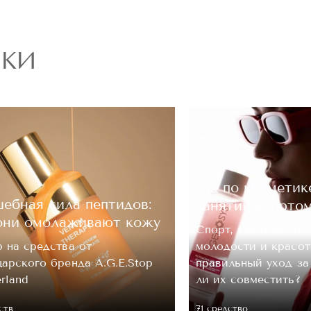
РКИ
ОЦЕНКА
Отправить
Гид по косметик
ебная сила пептидов:
занятий спорто
они омолаживают кожу
Спорт, как известно
 на средства от
молодости и красот
арского бренда A.G.E.Stop
правильный уход з
erland
ли их совместить?
ств
71 средство