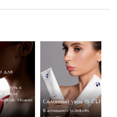
е для
м
, — путь к
е. Как и
а кожей. Можно
Cалонный уход iS CLINICA
В домашних условиях