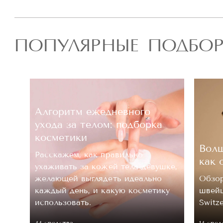
ПОПУЛЯРНЫЕ ПОДБО
Алгоритм ежедневного
ухода за телом: подборка
косметики
Волш
Расскажем, как правильно
как 
ухаживать за кожей тела девушке,
.
желающей выглядеть идеально
Обзор
каждый день, и какую косметику
швейц
 ее
использовать.
Switz