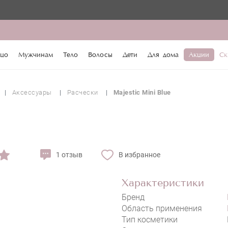
♥️ По промок
цо
Мужчинам
Тело
Волосы
Дети
Для дома
Акции
Ск
Аксессуары
Расчески
Majestic Mini Blue
1 отзыв
В избранное
Характеристики
Бренд
Область применения
Тип косметики