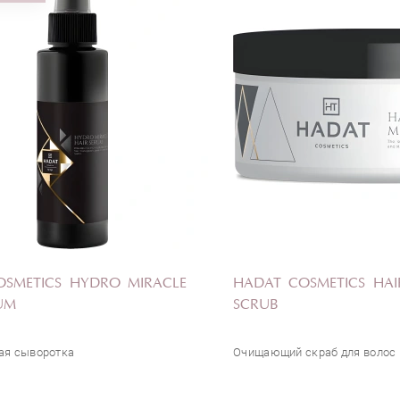
MAJESTIC MINI BLUE
НАПИСАТЬ ОТЗЫВ
OSMETICS HYDRO MIRACLE
HADAT COSMETICS HA
UM
SCRUB
я сыворотка
Очищающий скраб для волос 