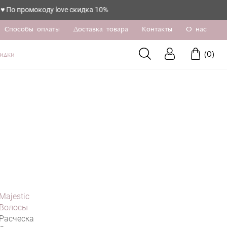
оду love скидка 10%
Способы оплаты
Доставка товара
Контакты
О нас
(
0
)
идки
Majestic
Волосы
Расческа