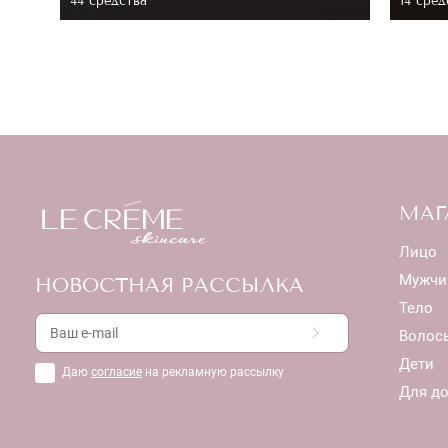
44 средствa
14 сред
МАГ
Лицо
Мужчи
НОВОСТНАЯ РАССЫЛКА
Тело
Волос
Дети
Даю
согласие
на рекламную рассылку
Для д