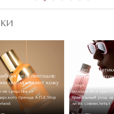
РКИ
Гид по косметик
ебная сила пептидов:
занятий спорто
они омолаживают кожу
Спорт, как известно
 на средства от
молодости и красот
арского бренда A.G.E.Stop
правильный уход з
erland
ли их совместить?