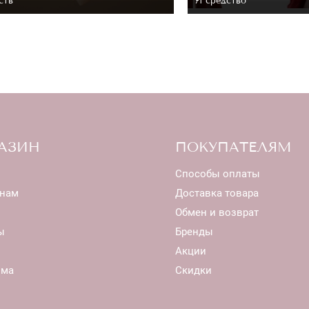
ств
71 средство
АЗИН
ПОКУПАТЕЛЯМ
Способы оплаты
нам
Доставка товара
Обмен и возврат
ы
Бренды
Акции
ома
Скидки