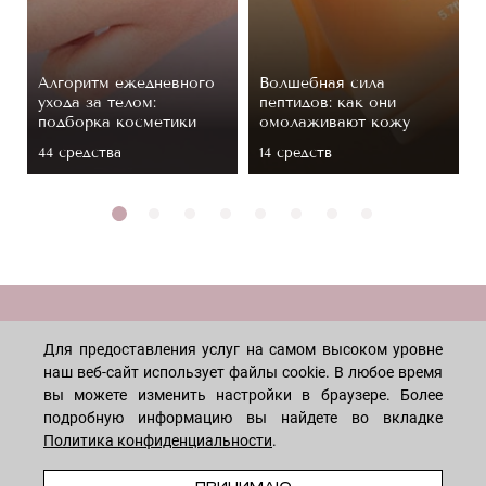
Алгоритм ежедневного
Волшебная сила
ухода за телом:
пептидов: как они
подборка косметики
омолаживают кожу
44 средствa
14 средств
МАГАЗИН
Для предоставления услуг на самом высоком уровне
наш веб-сайт использует файлы cookie. В любое время
Лицо
ПОКУПАТЕЛЯМ
вы можете изменить настройки в браузере. Более
подробную информацию вы найдете во вкладке
Мужчинам
Политика конфиденциальности
.
Тело
Способы оплаты
КОМПАНИЯ
В КОРЗИНУ
Волосы