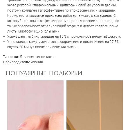
Тройная спиральная структура коллагена позволяет ему проникать
через роговой, эпидермальный, щипковый слой до уровня дермы,
Отправить
поэтому коллаген так эффективен при покраснениях и морщинах.
Кроме этого, коллаген прекрасно работает вместе с витамином С,
который повышает эффективность и проникновение коллагена, что
также обеспечивает отбеливающий эффект и делает коллагеновые
листы многофункциональными.
Уменьшает глубину морщин на 15% с пролонгированным эффектом.
Успокаивает кожу, уменьшает раздражения и покраснения на 27.5%
спустя 20 минут после применения маски.
Тип кожи:
Для всех типов кожи.
Производитель:
Япония.
ПОПУЛЯРНЫЕ ПОДБОРКИ