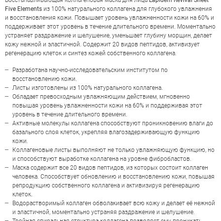
Восстанавливающая коллагеновая маска для лица
Lapidem Revival Sheet
LAPIDEM REVIVAL SHEET FIVE
Five Elements
из 100% натурального коллагена для глубокого увлажнения
ELEMENTS
и восстановления кожи. Повышает уровень увлажненности кожи на 60% и
поддерживает этот уровень в течение длительного времени. Моментально
устраняет раздражение и шелушение, уменьшает глубину морщин, делает
кожу нежной и эластичной. Содержит 20 видов пептидов, активизует
регенерацию клеток и синтез кожей собственного коллагена.
Разработана научно-исследовательским институтом по
восстановлению кожи.
Листы изготовлены из 100% натурального коллагена.
Обладает превосходным увлажняющим действием, мгновенно
повышая уровень увлажненности кожи на 60% и поддерживая этот
уровень в течение длительного времени.
Активные молекулы коллагена способствуют проникновению влаги до
базального слоя клеток, укрепляя влагозадерживающую функцию
кожи.
Коллагеновые листы выполняют не только увлажняющую функцию, но
и способствуют выработке коллагена на уровне фибробластов.
Маска содержит все 20 видов пептидов, из которых состоит коллаген
человека. Способствует обновлению и восстановлению кожи, повышая
репродукцию собственного коллагена и активизируя регенерацию
клеток.
ОЦЕНКА
Водорастворимый коллаген обволакивает всю кожу и делает её нежной
и эластичной, моментально устраняя раздражение и шелушение.