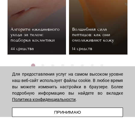
Алгоритм ежедневного
Волшебная сила
ухода за телом:
пептидов: как они
подборка косметики
омолаживают кожу
44 средствa
14 средств
Для предоставления услуг на самом высоком уровне
наш веб-сайт использует файлы cookie. В любое время
вы можете изменить настройки в браузере. Более
подробную информацию вы найдете во вкладке
МАГАЗИН
Политика конфиденциальности
.
ПРЕДЗАКАЗ
ПРИНИМАЮ
Лицо
ПОКУПАТЕЛЯМ
Мужчинам
Тело
Способы оплаты
КОМПАНИЯ