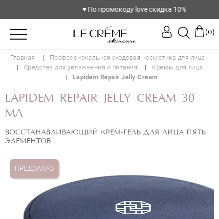
♥️ По промокоду love скидка 10%
(
)
0
Главная
Профессиональная уходовая косметика для лица
Средства для увлажнения и питания
Кремы для лица
Lapidem Repair Jelly Cream
LAPIDEM REPAIR JELLY CREAM 30
МЛ
ВОССТАНАВЛИВАЮЩИЙ КРЕМ-ГЕЛЬ ДЛЯ ЛИЦА ПЯТЬ
ЭЛЕМЕНТОВ
ПРЕДЗАКАЗ