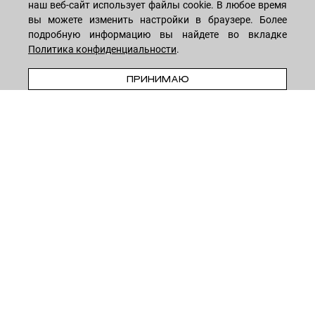
наш веб-сайт использует файлы cookie. В любое время
вы можете изменить настройки в браузере. Более
подробную информацию вы найдете во вкладке
Лицо
ПОКУПАТЕЛЯМ
Политика конфиденциальности
.
Мужчинам
ПРЕДЗАКАЗ
Тело
ПРИНИМАЮ
Способы оплаты
КОМПАНИЯ
Волосы
Доставка товара
Дети
Обмен и возврат
О нас
НОВОСТНАЯ РАССЫЛКА
Для дома
Бренды
Контакты
Акции
Программа лояльности
ОСТАВАЙТЕСЬ НА СВЯЗИ!
Скидки
Блог
Договор оферты
Даю согласие на рекламную рассылку
Политика конфиденциальности
Реквизиты
Отзывы