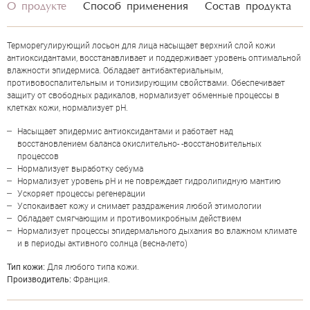
О продукте
Способ применения
Состав продукта
НАПИСАТЬ ОТЗЫВ
Терморегулирующий лосьон для лица насыщает верхний слой кожи
антиоксидантами, восстанавливает и поддерживает уровень оптимальной
влажности эпидермиса. Обладает антибактериальным,
противовоспалительным и тонизирующим свойствами. Обеспечивает
JOELLE CIOCCO LOTION HYDROGEL
защиту от свободных радикалов, нормализует обменные процессы в
клетках кожи, нормализует pН.
Насыщает эпидермис антиоксидантами и работает над
восстановлением баланса окислительно- -восстановительных
процессов
Нормализует выработку себума
Нормализует уровень pH и не повреждает гидролипидную мантию
Ускоряет процессы регенерации
Успокаивает кожу и снимает раздражения любой этимологии
Обладает смягчающим и противомикробным действием
Нормализует процессы эпидермального дыхания во влажном климате
и в периоды активного солнца (весна-лето)
Тип кожи:
Для любого типа кожи.
Производитель:
Франция.