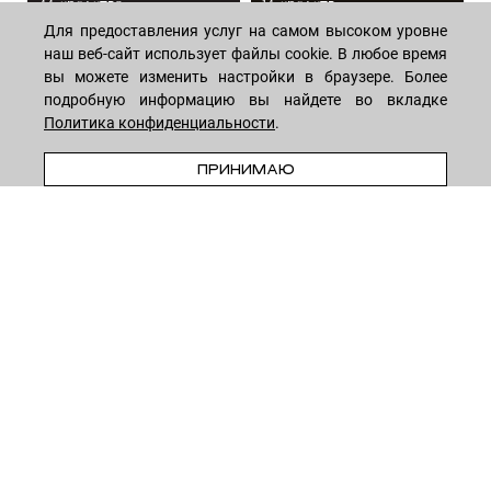
44 средствa
14 средств
Для предоставления услуг на самом высоком уровне
наш веб-сайт использует файлы cookie. В любое время
вы можете изменить настройки в браузере. Более
подробную информацию вы найдете во вкладке
Политика конфиденциальности
.
ПРЕДЗАКАЗ
ПРИНИМАЮ
МАГАЗИН
Лицо
ПОКУПАТЕЛЯМ
Мужчинам
Тело
Способы оплаты
КОМПАНИЯ
Волосы
Доставка товара
Дети
Обмен и возврат
О нас
НОВОСТНАЯ РАССЫЛКА
Для дома
Бренды
Контакты
Акции
Программа лояльности
ОСТАВАЙТЕСЬ НА СВЯЗИ!
Скидки
Блог