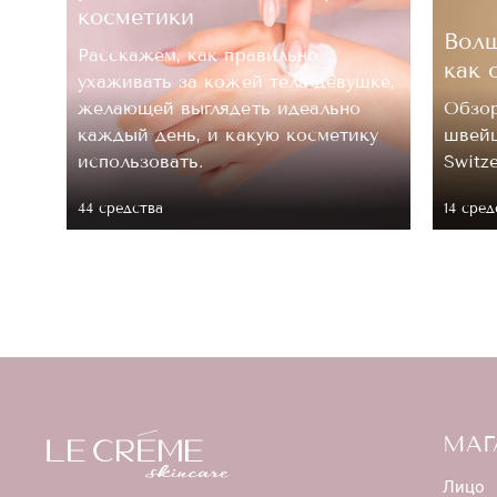
косметики
Волш
Расскажем, как правильно
как 
ухаживать за кожей тела девушке,
.
желающей выглядеть идеально
Обзор
каждый день, и какую косметику
швейц
 ее
использовать.
Switz
44 средствa
14 сред
МАГ
Лицо