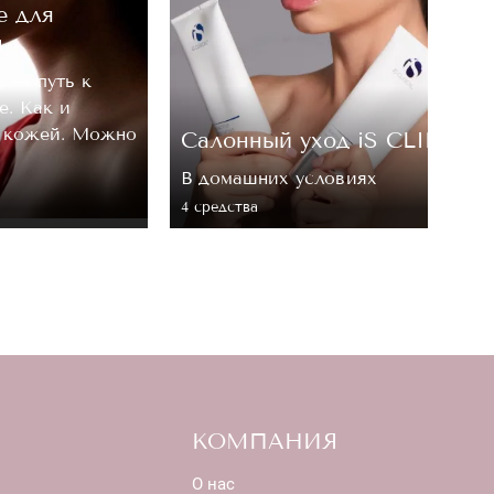
е для
м
, — путь к
е. Как и
а кожей. Можно
Cалонный уход iS CLINICA
В домашних условиях
4 средствa
КОМПАНИЯ
О нас