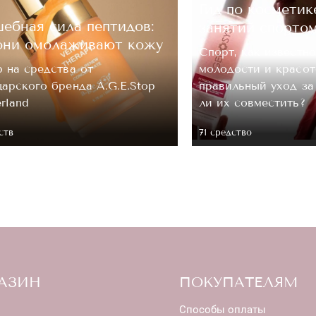
Гид по косметик
ебная сила пептидов:
занятий спорто
они омолаживают кожу
Спорт, как известно
 на средства от
молодости и красот
арского бренда A.G.E.Stop
правильный уход з
erland
ли их совместить?
ств
71 средство
АЗИН
ПОКУПАТЕЛЯМ
Способы оплаты