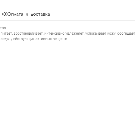
(0)
Оплата и доставка
ство.
 питает, восстанавливает, интенсивно увлажняет, успокаивает кожу, обогащает
олекул действующих активных веществ.
JOELLE CIOCCO CYTOKINE
НАПИСАТЬ ОТЗЫВ