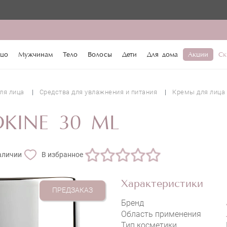
цо
Мужчинам
Тело
Волосы
Дети
Для дома
Акции
Ск
ля лица
Средства для увлажнения и питания
Кремы для лица
OKINE 30 ML
аличии
В избранное
Характеристики
ПРЕДЗАКАЗ
Бренд
Область применения
Тип косметики