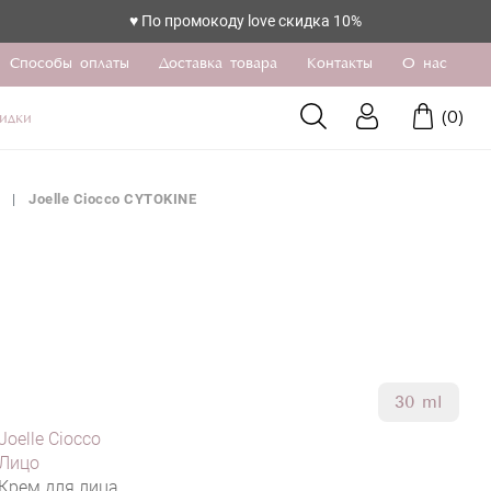
♥️ По промокоду love скидка 10%
Способы оплаты
Доставка товара
Контакты
О нас
(
0
)
идки
Joelle Ciocco CYTOKINE
30 ml
Joelle Ciocco
Лицо
Крем для лица