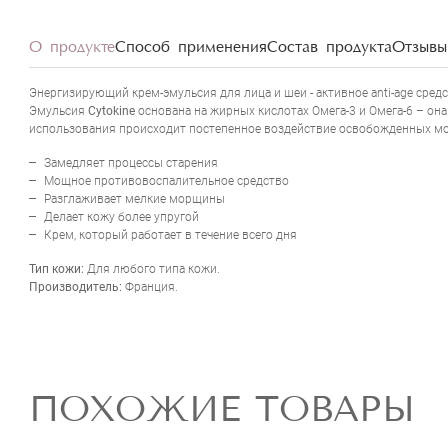
О продукте
Способ применения
Состав продукта
Отзывы 
Энергизирующий крем-эмульсия для лица и шеи - активное anti-age сред
Эмульсия
Cytokine
основана на жирных кислотах Омега-3 и Омега-6 – она
использования происходит постепенное воздействие освобожденных м
Замедляет процессы старения
Мощное противовоспалительное средство
Разглаживает мелкие морщины
Делает кожу более упругой
Крем, который работает в течение всего дня
Тип кожи:
Для любого типа кожи.
Производитель:
Франция.
ПОХОЖИЕ ТОВАРЫ