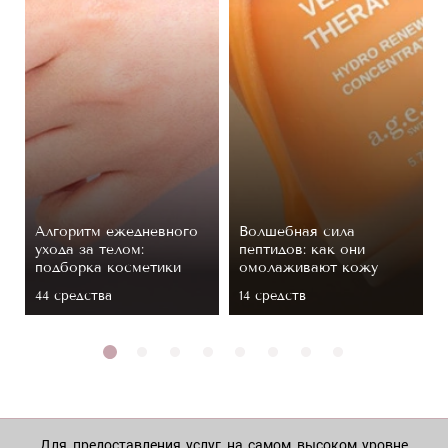
Алгоритм ежедневного
Волшебная сила
ухода за телом:
пептидов: как они
подборка косметики
омолаживают кожу
44 средствa
14 средств
Для предоставления услуг на самом высоком уровне