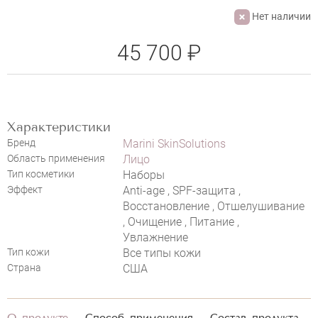
Нет наличии
45 700 ₽
Характеристики
Бренд
Marini SkinSolutions
Область применения
Лицо
НАПИСАТЬ ОТЗЫВ
Тип косметики
Наборы
Эффект
Anti-age , SPF-защита ,
Восстановление , Отшелушивание
, Очищение , Питание ,
Увлажнение
Тип кожи
Все типы кожи
Страна
США