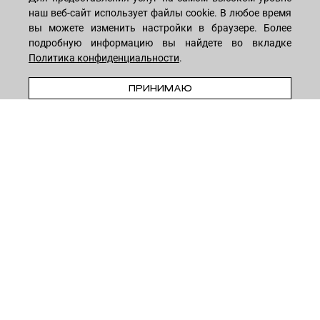
МАГАЗИН
наш веб-сайт использует файлы cookie. В любое время
вы можете изменить настройки в браузере. Более
подробную информацию вы найдете во вкладке
Лицо
ПОКУПАТЕЛЯМ
Политика конфиденциальности
.
Мужчинам
ПРЕДЗАКАЗ
Тело
ПРИНИМАЮ
Способы оплаты
КОМПАНИЯ
Волосы
Доставка товара
Дети
Обмен и возврат
О нас
НОВОСТНАЯ РАССЫЛКА
Для дома
Бренды
Контакты
Акции
Программа лояльности
ОСТАВАЙТЕСЬ НА СВЯЗИ!
Скидки
Блог
Договор оферты
Даю согласие на рекламную рассылку
Политика конфиденциальности
Реквизиты
Отзывы