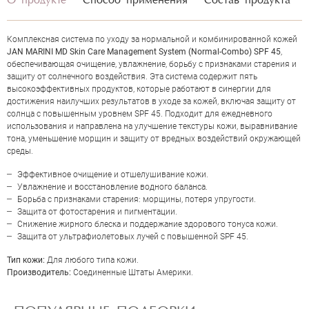
О продукте
Способ применения
Состав продукта
Комплексная система по уходу за нормальной и комбинированной кожей
JAN MARINI MD Skin Care Management System (Normal-Combo) SPF 45
,
обеспечивающая очищение, увлажнение, борьбу с признаками старения и
защиту от солнечного воздействия. Эта система содержит пять
высокоэффективных продуктов, которые работают в синергии для
достижения наилучших результатов в уходе за кожей, включая защиту от
солнца с повышенным уровнем SPF 45. Подходит для ежедневного
использования и направлена на улучшение текстуры кожи, выравнивание
тона, уменьшение морщин и защиту от вредных воздействий окружающей
среды.
Эффективное очищение и отшелушивание кожи.
Увлажнение и восстановление водного баланса.
ОЦЕНКА
Борьба с признаками старения: морщины, потеря упругости.
Защита от фотостарения и пигментации.
Снижение жирного блеска и поддержание здорового тонуса кожи.
Защита от ультрафиолетовых лучей с повышенной SPF 45.
Отправить
Тип кожи:
Для любого типа кожи.
Производитель:
Соединенные Штаты Америки.