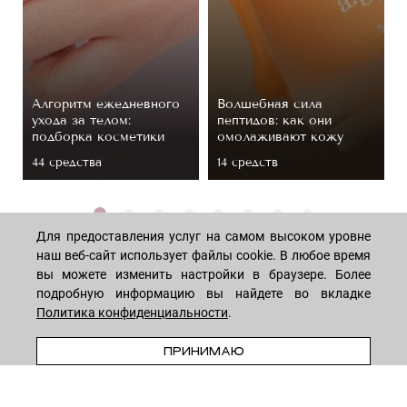
Алгоритм ежедневного
Волшебная сила
ухода за телом:
пептидов: как они
подборка косметики
омолаживают кожу
44 средствa
14 средств
Для предоставления услуг на самом высоком уровне
наш веб-сайт использует файлы cookie. В любое время
вы можете изменить настройки в браузере. Более
подробную информацию вы найдете во вкладке
МАГАЗИН
Политика конфиденциальности
.
ПРЕДЗАКАЗ
ПРИНИМАЮ
Лицо
ПОКУПАТЕЛЯМ
Мужчинам