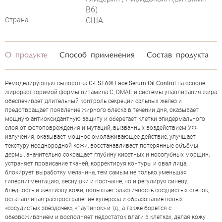
JAN MARINI C-ESTA FACE SERUM OIL
B6)
Страна
США
CONTROL
О продукте
Способ применения
Состав продукта
Ремоделирующая сыворотка
C-ESTA® Face Serum Oil Contro
l на основе
жирорастворимой формы витамина С, DMAE и системы улавливания жира
обеспечивает длительный контроль cекреции сальных желез и
предотвращает появление жирного блеска в течении дня, оказывает
мощную антиоксидантную защиту и оберегает клетки эпидермального
слоя от фотоповреждения и мутаций, вызванных воздействием УФ-
излучения, оказывает мощное омолаживающее действие, улучшает
текстуру неоднородной кожи, восстанавливает потерянные объёмы
дермы, значительно сокращает глубину кисетных и носогубных морщин,
устраняет провисание тканей, корректируя контуры и овал лица,
блокирует выработку меланина, тем самым не только уменьшая
гиперпигментацию, веснушки и пост-акне, но и регулируя синеву,
бледность и желтизну кожи, повышает эластичность сосудистых стенок,
останавливая распространение купероза и образование новых
ОЦЕНКА
«сосудистых звёздочек», «паутинок» и тд., а также борется с
обезвоживанием и восполняет недостаток влаги в клетках, делая кожу