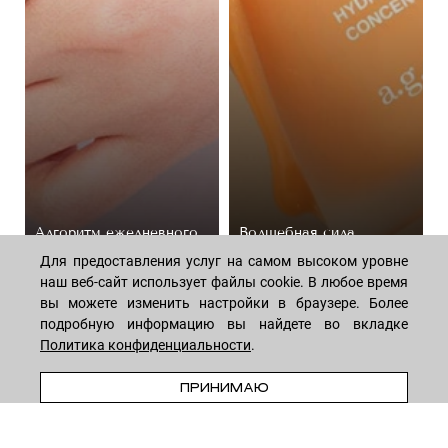
Алгоритм ежедневного
Волшебная сила
ухода за телом:
пептидов: как они
Для предоставления услуг на самом высоком уровне
подборка косметики
омолаживают кожу
наш веб-сайт использует файлы cookie. В любое время
44 средствa
14 средств
вы можете изменить настройки в браузере. Более
подробную информацию вы найдете во вкладке
Политика конфиденциальности
.
В КОРЗИНУ
ПРИНИМАЮ