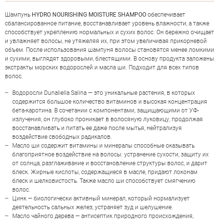
Шампунь
HYDRO NOURISHING MOISTURE SHAMPOO
обеспечивает
сбалансированное питание, восстанавливает уровень влажности, а также
способствует укреплению нормальных и сухих волос. Он бережно очищает
и увлажняет волосы, не утяжеляя их, при этом увеличивая прикорневой
объем. После использования шампуня волосы становятся менее ломкими
и сухими, выглядят здоровыми, блестящими. В основу продукта заложены
НАПИСАТЬ ОТЗЫВ
экстракты морских водорослей и масла ши. Подходит для всех типов
волос.
Водоросли Dunaliella Salina — это уникальные растения, в которых
содержится большое количество витаминов и высокая концентрация
бета-каротина. В сочетании с компонентами, защищающими от УФ-
излучения, он глубоко проникает в волосяную луковицу, продолжая
восстанавливать и питать ее даже после мытья, нейтрализуя
воздействие свободных радикалов.
Масло ши содержит витамины и минералы способные оказывать
благоприятное воздействие на волосы: устранение сухости, защиту их
от солнца, разглаживание и восстановление структуры волос, и дарит
блеск. Жирные кислоты, содержащиеся в масле, придают локонам
блеск и шелковистость. Также масло ши способствует смягчению
волос.
Цинк — биологически активный минерал, который нормализует
деятельность сальных желез, устраняет зуд и шелушение.
Масло чайного дерева — антисептик природного происхождения,