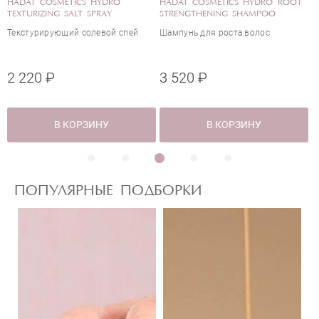
HADAT COSMETICS HYDRO
HADAT COSMETICS HYDRO ROOT
H
TEXTURIZING SALT SPRAY
STRENGTHENING SHAMPOO
M
Текстурирующий солевой спей
Шампунь для роста волос
О
к
2 220 ₽
3 520 ₽
4
В КОРЗИНУ
В КОРЗИНУ
ПОПУЛЯРНЫЕ ПОДБОРКИ