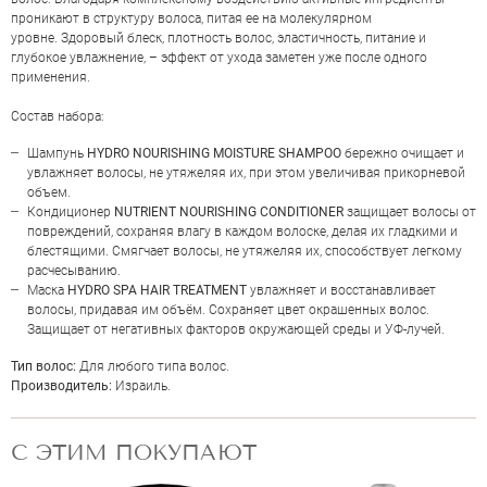
проникают в структуру волоса, питая ее на молекулярном
уровне. Здоровый блеск, плотность волос, эластичность, питание и
глубокое увлажнение, – эффект от ухода заметен уже после одного
применения.
Состав набора:
Шампунь
HYDRO NOURISHING MOISTURE SHAMPOO
бережно очищает и
увлажняет волосы, не утяжеляя их, при этом увеличивая прикорневой
объем.
Кондиционер
NUTRIENT NOURISHING CONDITIONER
защищает волосы от
повреждений, сохраняя влагу в каждом волоске, делая их гладкими и
блестящими. Смягчает волосы, не утяжеляя их, способствует легкому
расчесыванию.
Маска
HYDRO SPA HAIR TREATMENT
увлажняет и восстанавливает
НАПИСАТЬ ОТЗЫВ
волосы, придавая им объём. Сохраняет цвет окрашенных волос.
Защищает от негативных факторов окружающей среды и УФ-лучей.
Тип волос:
Для любого типа волос.
Производитель:
Израиль.
HADAT COSMETICS HYDRO
С ЭТИМ ПОКУПАЮТ
NOURISHING MOISTURE SET