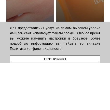
Для предоставления услуг на самом высоком уровне
наш веб-сайт использует файлы cookie. В любое время
вы можете изменить настройки в браузере. Более
Алгоритм ежедневного
Волшебная сила
подробную информацию вы найдете во вкладке
ухода за телом:
пептидов: как они
Политика конфиденциальности
.
подборка косметики
омолаживают кожу
44 средствa
14 средств
В КОРЗИНУ
ПРИНИМАЮ
МАГАЗИН
Лицо