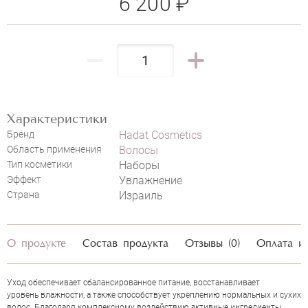
6 200 ₽
Характеристики
Бренд
Hadat Cosmetics
Область применения
Волосы
Тип косметики
Наборы
Эффект
Увлажнение
Страна
Израиль
О продукте
Состав продукта
Отзывы (0)
Оплата и
Уход обеспечивает сбалансированное питание, восстанавливает
уровень влажности, а также способствует укреплению нормальных и сухих
волос. Благодаря комплексному воздействию активные ингредиенты