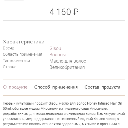
4 160 ₽
НАПИСАТЬ ОТЗЫВ
Характеристики
Бренд
Gisou
GISOU HONEY INFUSED HAIR OIL
Область применения
Волосы
Тип косметики
Масло для волос
Страна
Великобритания
О продукте
Способ применения
Состав продукта
Первый культовый продукт Gisou, масло для волос
Honey Infused Hair Oil
50ml, обогащен медом Мирсалехи из пчелиного сада Мирсалехи,
разработанным для восстановления и оживления волос. Как натуральный
увлажнитель, мед поддерживает естественный водный баланс волос, в
результате чего волосы становятся здоровыми, мягкими и прочными с