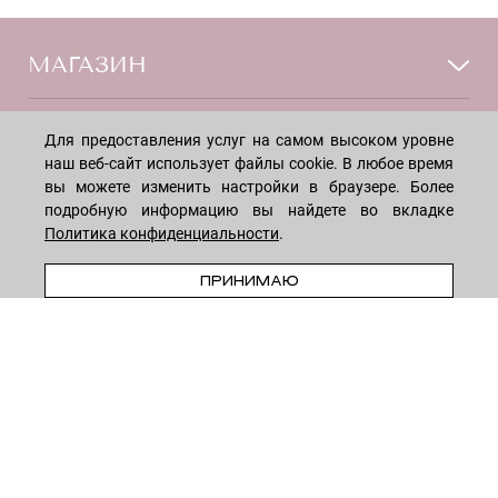
МАГАЗИН
Лицо
ПОКУПАТЕЛЯМ
Для предоставления услуг на самом высоком уровне
Мужчинам
наш веб-сайт использует файлы cookie. В любое время
Тело
вы можете изменить настройки в браузере. Более
Способы оплаты
КОМПАНИЯ
подробную информацию вы найдете во вкладке
Волосы
Доставка товара
Политика конфиденциальности
.
Дети
Обмен и возврат
О нас
НОВОСТНАЯ РАССЫЛКА
ПРЕДЗАКАЗ
Для дома
ПРИНИМАЮ
Бренды
Контакты
Акции
Программа лояльности
ОСТАВАЙТЕСЬ НА СВЯЗИ!
Скидки
Блог
Договор оферты
Даю согласие на рекламную рассылку
Политика конфиденциальности
Реквизиты
Отзывы