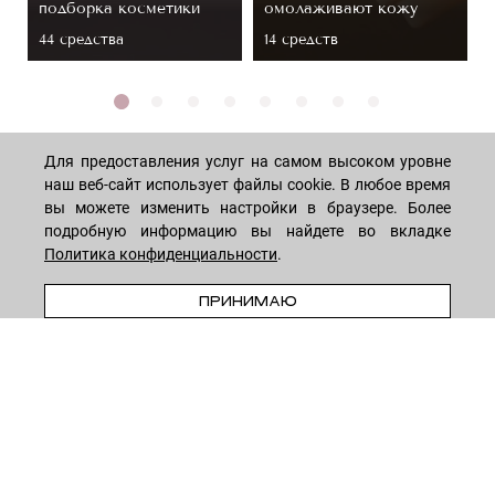
подборка косметики
омолаживают кожу
44 средствa
14 средств
Для предоставления услуг на самом высоком уровне
наш веб-сайт использует файлы cookie. В любое время
вы можете изменить настройки в браузере. Более
МАГАЗИН
подробную информацию вы найдете во вкладке
Политика конфиденциальности
.
Лицо
ПОКУПАТЕЛЯМ
В КОРЗИНУ
ПРИНИМАЮ
Мужчинам
Тело
Способы оплаты
КОМПАНИЯ
Волосы
Доставка товара
Дети
Обмен и возврат
О нас
НОВОСТНАЯ РАССЫЛКА
Для дома
Бренды
Контакты
Акции
Программа лояльности