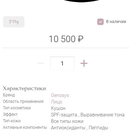
В наличии
2*15g
10 500 ₽
Характеристики
НАПИСАТЬ ОТЗЫВ
Бренд
Genosys
Область применения
Лицо
Тип косметики
Кушон
Эффект
SPF-защита , Выравнивание тона
Тип кожи
Все типы кожи
Активные компоненты
Антиоксиданты , Пептиды