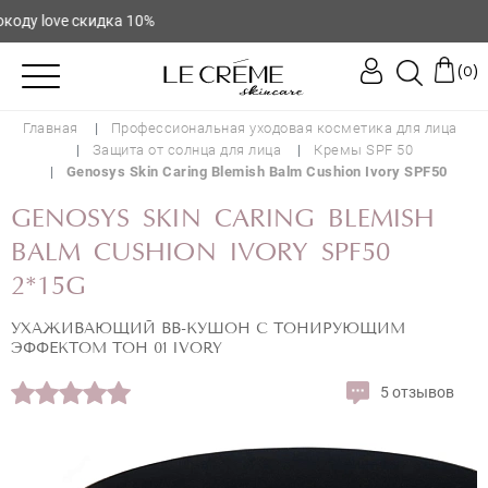
 love скидка 10%
(
)
0
Главная
Профессиональная уходовая косметика для лица
Защита от солнца для лица
Кремы SPF 50
Genosys Skin Caring Blemish Balm Cushion Ivory SPF50
GENOSYS SKIN CARING BLEMISH
BALM CUSHION IVORY SPF50
2*15G
УХАЖИВАЮЩИЙ BB-КУШОН С ТОНИРУЮЩИМ
ЭФФЕКТОМ ТОН 01 IVORY
5 отзывов