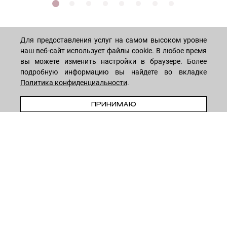
Для предоставления услуг на самом высоком уровне
наш веб-сайт использует файлы cookie. В любое время
МАГАЗИН
вы можете изменить настройки в браузере. Более
подробную информацию вы найдете во вкладке
Политика конфиденциальности
.
Лицо
ПОКУПАТЕЛЯМ
ПРЕДЗАКАЗ
Мужчинам
ПРИНИМАЮ
Тело
Способы оплаты
КОМПАНИЯ
Волосы
Доставка товара
Дети
Обмен и возврат
О нас
НОВОСТНАЯ РАССЫЛКА
Для дома
Бренды
Контакты
Акции
Программа лояльности
ОСТАВАЙТЕСЬ НА СВЯЗИ!
Скидки
Блог
Договор оферты
Даю согласие на рекламную рассылку
Политика конфиденциальности