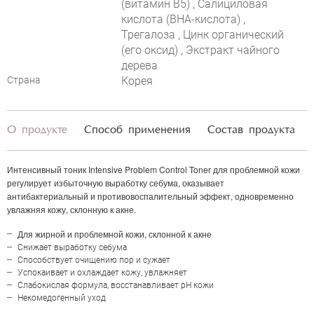
(витамин B5) , Салициловая
кислота (ВНА-кислота) ,
Трегалоза , Цинк органический
(его оксид) , Экстракт чайного
дерева
Страна
Корея
О продукте
Способ применения
Состав продукта
Интенсивный тоник
Intensive Problem Control Toner
для проблемной кожи
регулирует избыточную выработку себума, оказывает
антибактериальный и противовоспалительный эффект, одновременно
увлажняя кожу, склонную к акне.
ОЦЕНКА
Для жирной и проблемной кожи, склонной к акне
Снижает выработку себума
Способствует очищению пор и сужает
Успокаивает и охлаждает кожу, увлажняет
Отправить
Слабокислая формула, восстанавливает pH кожи
Некомедогенный уход