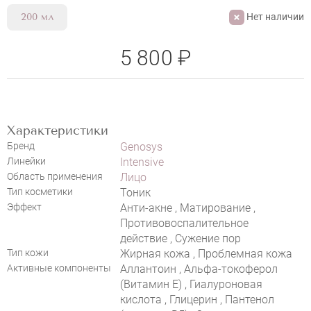
Нет наличии
200 мл
5 800 ₽
Характеристики
Бренд
Genosys
Линейки
Intensive
Область применения
Лицо
НАПИСАТЬ ОТЗЫВ
Тип косметики
Тоник
Эффект
Анти-акне , Матирование ,
Противовоспалительное
действие , Сужение пор
Тип кожи
Жирная кожа , Проблемная кожа
GENOSYS INTENSIVE PROBLEM
Активные компоненты
Аллантоин , Альфа-токоферол
CONTROL TONER
(Витамин E) , Гиалуроновая
кислота , Глицерин , Пантенол