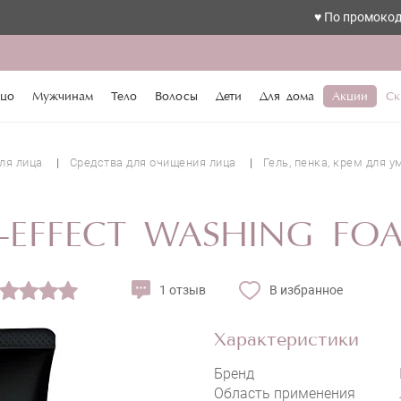
♥️ По промокоду love с
цо
Мужчинам
Тело
Волосы
Дети
Для дома
Акции
Ск
ля лица
Средства для очищения лица
Гель, пенка, крем для 
-EFFECT WASHING FO
1 отзыв
В избранное
Характеристики
Бренд
Область применения