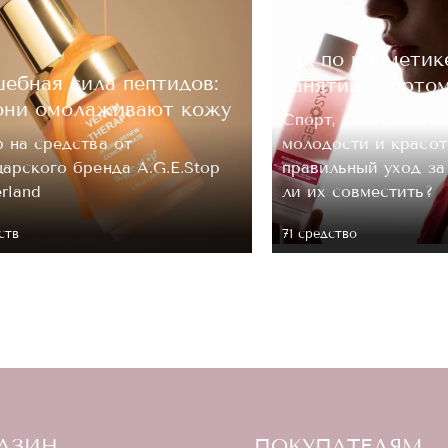
ОЦЕНКА
Гид по косметик
ебная сила пептидов:
занятий спорто
они омолаживают кожу
Отправить
Спорт, как известно
 на средства от
молодости и красот
арского бренда A.G.E.Stop
правильный уход з
erland
ли их совместить?
ств
71 средство
АЗИН
ПОКУПАТЕЛЯМ