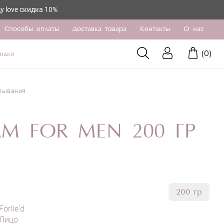
кидка 10%
Способы оплаты
Доставка товара
Контакты
О нас
(
0
)
идки
умывания
AM FOR MEN 200 ГР
200 гр
Forlle'd
Лицо