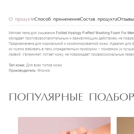
О продукте
Способ применения
Состав продукта
Отзывы 
Мягкая пена для умывания
Forlled Hyalogy P-effect Washing Foam For Me
обладает противовоспалительным и заживляющим действием, не повре
Предназначена для нормальной и комбинированной кожи. Идеален для бр
их нужно взбивать в пену определенным прибором – помазком (и лучше 
лезвий. Увлажняет, питает кожу, не повреждает профессиональные лезви
Тип кожи:
Для всех типов кожи.
Производитель:
Япония.
ПОПУЛЯРНЫЕ ПОДБО