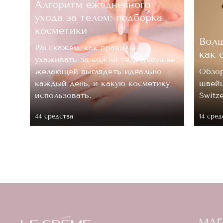
Алгоритм ежедневного
ухода за телом: подборка
косметики
Волш
Расскажем, как правильно
как 
ухаживать за кожей тела девушке,
.
желающей выглядеть идеально
Обзор
каждый день, и какую косметику
швейц
 ее
использовать.
Switz
44 средствa
14 сред
МАГ