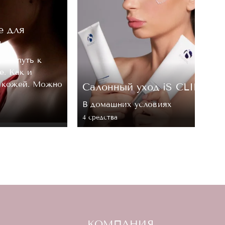
е для
м
, — путь к
е. Как и
а кожей. Можно
Cалонный уход iS CLINICA
В домашних условиях
4 средствa
КОМПАНИЯ