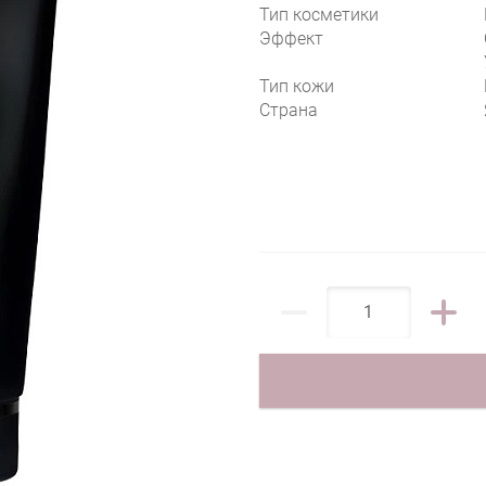
Тип косметики
Эффект
Тип кожи
Страна
LED HYALOGY P-EFFECT WASHING FOAM FO