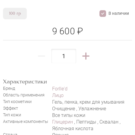
В наличии
100 гр
9 600 ₽
FORLLED HYALOGY P-EFFECT
CLEARANCE CLEANSING
НАПИСАТЬ ОТЗЫВ
Характеристики
Бренд
Forlle'd
Область применения
Лицо
Тип косметики
Гель, пенка, крем для умывания
Эффект
Очищение , Увлажнение
Тип кожи
Все типы кожи
Активные компоненты
Глицерин
, Пептиды , Сквалан ,
Яблочная кислота
Страна