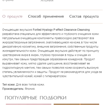
Япония
О продукте
Способ применения
Состав продукта
Очищающая эмульсия
Forlled Hyalogy P-effect Clearance Cleansing
разработана специально для эффективного и глубокого очищения кожи.
Натуральные очищающие компоненты превосходно растворяют все
жирорастворимые загрязнения, скапливающиеся на коже, в том числе
декоративную косметику, внешние загрязнения, собственные продукты
жизнедеятельности кожи. Очищающая эмульсия действует по принципу
«растворение жира в жире», глубоко проникая в поры и очищая их
изнутри, тем самым предотвращая образование комедонов. Продукт
ОЦЕНКА
выравнивает кожу, мягко удаляя шелушение, восстанавливает ее
гидролипидную мантию, тем самым позволяя коже сохранить высокую
степень увлажненности и защиты. Продукт не рекомендуется для ухода за
чувствительной кожей, кожей с гиперкератозом.
Отправить
Тип кожи:
Для всех типов кожи.
Производитель:
Япония.
ПОПУЛЯРНЫЕ ПОДБОРКИ