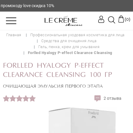
ромокоду love скидка 10%
(
)
0
Главная
Профессиональная уходовая косметика для лица
Средства для очищения лица
Гель, пенка, крем для умывания
Forlled Hyalogy P-effect Clearance Cleansing
FORLLED HYALOGY P-EFFECT
CLEARANCE CLEANSING 100 ГР
ОЧИЩАЮЩАЯ ЭМУЛЬСИЯ ПЕРВОГО ЭТАПА
2 отзыва