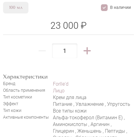
В наличии
100 мл
23 000 ₽
НАПИСАТЬ ОТЗЫВ
Характеристики
Бренд
Forlle'd
Область применения
Лицо
FORLLED HYALOGY P-EFFECT BASING
Тип косметики
Крем для лица
EMULSION
Эффект
Питание , Увлажнение , Упругость
Тип кожи
Все типы кожи
Активные компоненты
Альфа-токоферол (Витамин E) ,
Аминокислоты , Аргинин ,
Глицерин , Женьшень , Пептиды ,