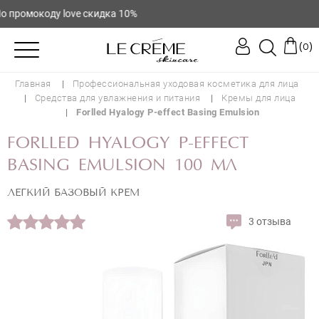
 промокоду love скидка 10%
(
)
0
Главная
Профессиональная уходовая косметика для лица
Средства для увлажнения и питания
Кремы для лица
Forlled Hyalogy P-effect Basing Emulsion
FORLLED HYALOGY P-EFFECT
BASING EMULSION 100 МЛ
ЛЕГКИЙ БАЗОВЫЙ КРЕМ
3 отзыва