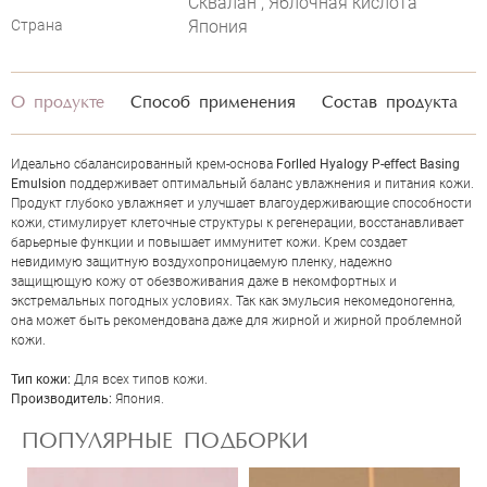
Сквалан , Яблочная кислота
Страна
Япония
О продукте
Способ применения
Состав продукта
Идеально сбалансированный крем-основа
Forlled Hyalogy P-effect Basing
Emulsion
поддерживает оптимальный баланс увлажнения и питания кожи.
Продукт глубоко увлажняет и улучшает влагоудерживающие способности
кожи, стимулирует клеточные структуры к регенерации, восстанавливает
барьерные функции и повышает иммунитет кожи. Крем создает
невидимую защитную воздухопроницаемую пленку, надежно
защищющую кожу от обезвоживания даже в некомфортных и
ОЦЕНКА
экстремальных погодных условиях. Так как эмульсия некомедоногенна,
она может быть рекомендована даже для жирной и жирной проблемной
кожи.
Отправить
Тип кожи:
Для всех типов кожи.
Производитель:
Япония.
ПОПУЛЯРНЫЕ ПОДБОРКИ