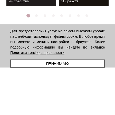
44 средствa
14 средств
Для предоставления услуг на самом высоком уровне
наш веб-сайт использует файлы cookie. В любое время
вы можете изменить настройки в браузере. Более
МАГАЗИН
подробную информацию вы найдете во вкладке
Политика конфиденциальности
.
Лицо
ПОКУПАТЕЛЯМ
ПРЕДЗАКАЗ
ПРИНИМАЮ
Мужчинам
Тело
Способы оплаты
КОМПАНИЯ
Волосы
Доставка товара
Дети
Обмен и возврат
О нас
НОВОСТНАЯ РАССЫЛКА
Для дома
Бренды
Контакты
Акции
Программа лояльности
ОСТАВАЙТЕСЬ НА СВЯЗИ!
Скидки
Блог