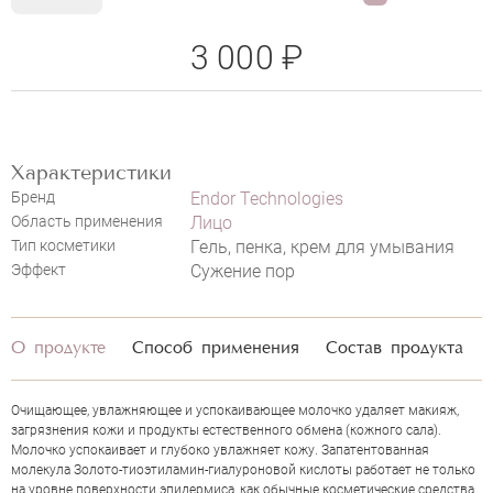
3 000 ₽
Характеристики
Бренд
Endor Technologies
Область применения
Лицо
Тип косметики
Гель, пенка, крем для умывания
Эффект
Сужение пор
НАПИСАТЬ ОТЗЫВ
О продукте
Способ применения
Состав продукта
Очищающее, увлажняющее и успокаивающее молочко удаляет макияж,
загрязнения кожи и продукты естественного обмена (кожного сала).
ENDOR CLEANSING MILK
Молочко успокаивает и глубоко увлажняет кожу. Запатентованная
молекула Золото-тиоэтиламин-гиалуроновой кислоты работает не только
на уровне поверхности эпидермиса, как обычные косметические средства,