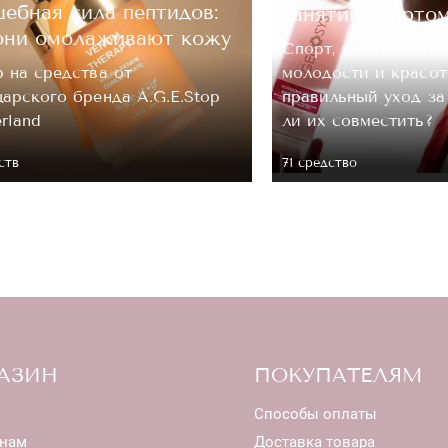
ОЦЕНКА
ебная сила пептидов:
занятий спорто
они омолаживают кожу
Спорт, как известно
 на средства от
молодости и красот
Отправить
арского бренда A.G.E.Stop
правильный уход з
erland
ли их совместить?
ств
71 средство
АЗИН
ПОКУПАТЕЛЯМ
Способы оплаты
нам
Доставка товара