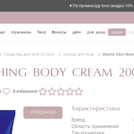
♥️ По промокоду love скидка 10%
цо
Мужчинам
Тело
Волосы
Дети
Для дома
Акции
Ск
Средства для тела по типу
Кремы для тела
Elemis Skin Nou
SHING BODY CREAM 20
и
В избранное
Характеристики
ПРЕДЗАКАЗ
Бренд
Область применения
Тип косметики