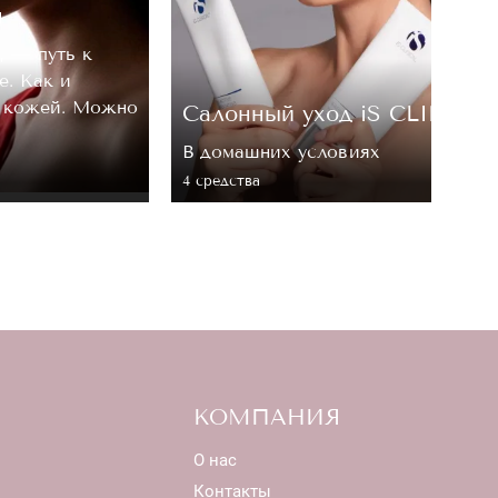
м
, — путь к
е. Как и
а кожей. Можно
Cалонный уход iS CLINICA
В домашних условиях
4 средствa
КОМПАНИЯ
О нас
Контакты