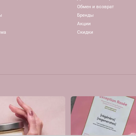
Обмен и возврат
ы
Бренды
Акции
ома
Скидки