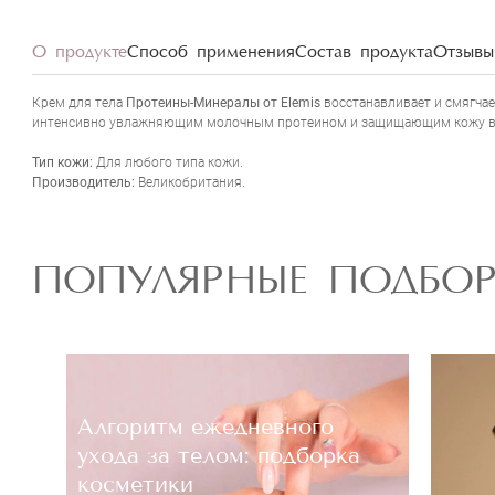
О продукте
Способ применения
Состав продукта
Отзывы 
Крем для тела
Протеины-Минералы от Elemis
восстанавливает и смягчае
интенсивно увлажняющим молочным протеином и защищающим кожу витам
Тип кожи:
Для любого типа кожи.
Производитель:
Великобритания.
ПОПУЛЯРНЫЕ ПОДБО
Алгоритм ежедневного
ухода за телом: подборка
косметики