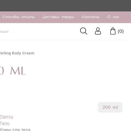
Способы оплаты
Доставка товара
Контакты
О нас
(
0
)
идки
rishing Body Cream
0 ML
200 ml
Elemis
Тело
Крем для тела