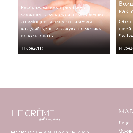
Волш
Расскажем, как правильно
как 
ухаживать за кожей тела девушке,
.
желающей выглядеть идеально
Обзор
каждый день, и какую косметику
швейц
 ее
использовать.
Switz
44 средствa
14 сред
МАГ
Лицо
Мужчи
НОВОСТНАЯ РАССЫЛКА