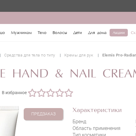
♥️ По пр
цо
Мужчинам
Тело
Волосы
Дети
Для дома
Акции
Ск
Средства для тела по типу
Кремы для рук
Elemis Pro-Radia
CE HAND & NAIL CREA
В избранное
Характеристики
ПРЕДЗАКАЗ
Бренд
Область применения
Тип косметики