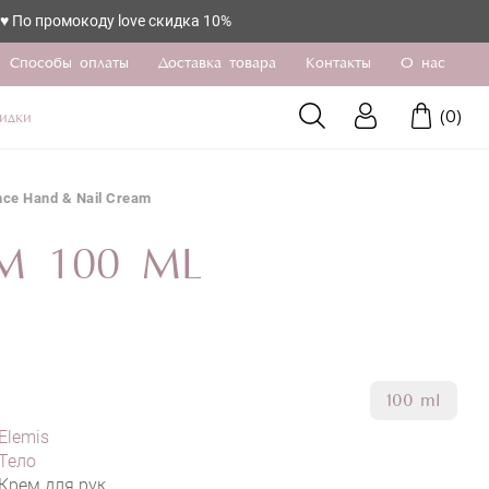
омокоду love скидка 10%
Способы оплаты
Доставка товара
Контакты
О нас
(
0
)
идки
nce Hand & Nail Cream
M 100 ML
100 ml
Elemis
Тело
Крем для рук