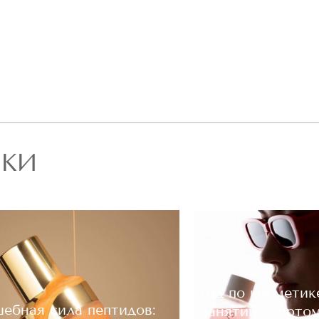
РКИ
Гид по косметик
ебная сила пептидов:
занятий спорто