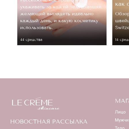
как 
ухаживать за кожей тела девушке,
.
желающей выглядеть идеально
Обзор
каждый день, и какую косметику
швейц
 ее
использовать.
Switz
44 средствa
14 сред
МАГ
Лицо
Мужчи
НОВОСТНАЯ РАССЫЛКА
Тело