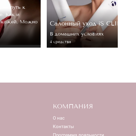
, — путь к
е. Как и
а кожей. Можно
Cалонный уход iS CLINICA
В домашних условиях
4 средствa
КОМПАНИЯ
О нас
Контакты
Программа лояльности