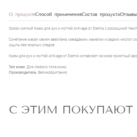
О продукте
Способ применения
Состав продукта
Отзывы 
Особо мягкий Крем для рук и ногтей Anti-age от Elemis с роскошной те
Сочетание масел семян авеллана, макадамии, камелии и редких кислот 
ощупь без жирных следов.
Крем для рук и ногтей Anti-age от Elemis оставляет на коже приятный а
Тип кожи
: Для любого типа кожи.
Производитель:
Великобритания.
С ЭТИМ ПОКУПАЮТ