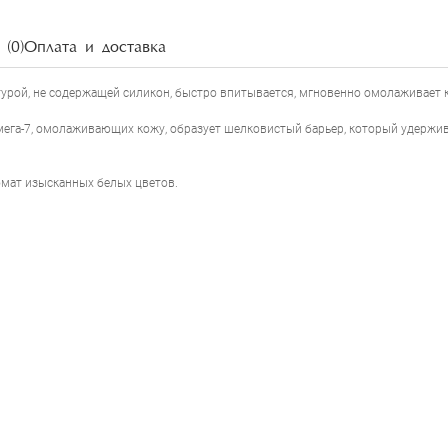
(0)
Оплата и доставка
кстурой, не содержащей силикон, быстро впитывается, мгновенно омолаживает 
омега-7, омолаживающих кожу, образует шелковистый барьер, который удержив
ромат изысканных белых цветов.
ELEMIS PRO-RADIANCE HAND & NAIL CREAM
НАПИСАТЬ ОТЗЫВ