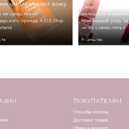
они омолаживают кожу
Спорт, как известно
 на средства от
молодости и красот
арского бренда A.G.E.Stop
правильный уход з
erland
ли их совместить?
ств
71 средство
АЗИН
ПОКУПАТЕЛЯМ
Способы оплаты
нам
Доставка товара
Обмен и возврат