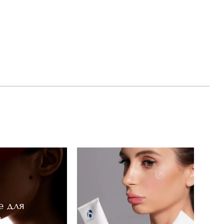
е для
м