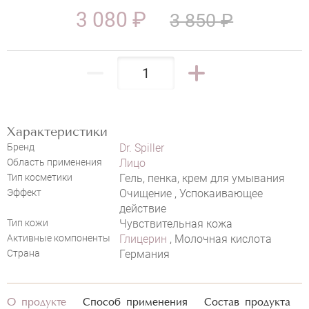
3 080 ₽
3 850 ₽
НАПИСАТЬ ОТЗЫВ
Характеристики
Бренд
Dr. Spiller
DR. SPILLER WASH CREAM
Область применения
Лицо
Тип косметики
Гель, пенка, крем для умывания
Эффект
Очищение , Успокаивающее
действие
Тип кожи
Чувствительная кожа
Активные компоненты
Глицерин
, Молочная кислота
Страна
Германия
О продукте
Способ применения
Состав продукта