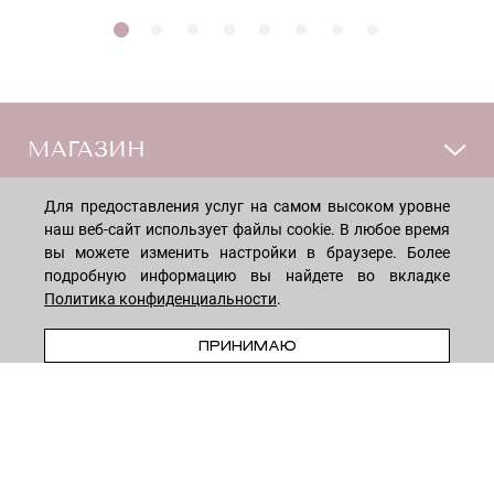
МАГАЗИН
Для предоставления услуг на самом высоком уровне
Лицо
ПОКУПАТЕЛЯМ
наш веб-сайт использует файлы cookie. В любое время
Мужчинам
вы можете изменить настройки в браузере. Более
Тело
Способы оплаты
подробную информацию вы найдете во вкладке
КОМПАНИЯ
Волосы
Политика конфиденциальности
.
Доставка товара
Дети
Обмен и возврат
В КОРЗИНУ
О нас
НОВОСТНАЯ РАССЫЛКА
ПРИНИМАЮ
Для дома
Бренды
Контакты
Акции
Программа лояльности
ОСТАВАЙТЕСЬ НА СВЯЗИ!
Скидки
Блог
Договор оферты
Даю согласие на рекламную рассылку
Политика конфиденциальности